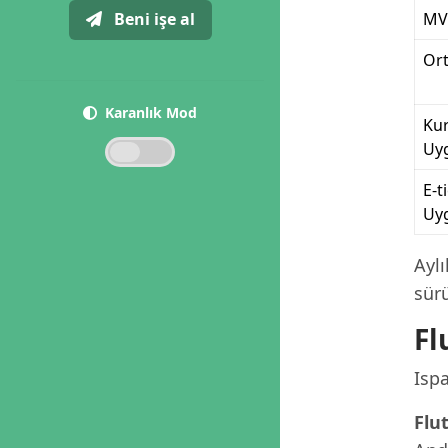
Beni işe al
MV
Ort
Karanlık Mod
Ku
Uy
E-t
Uy
Ayl
sür
Fl
Ispa
Flut