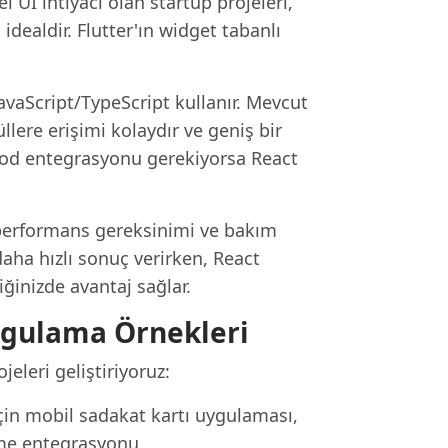
el UI ihtiyacı olan startup projeleri,
idealdir. Flutter'ın widget tabanlı
JavaScript/TypeScript kullanır. Mevcut
lere erişimi kolaydır ve geniş bir
 kod entegrasyonu gerekiyorsa React
, performans gereksinimi ve bakım
daha hızlı sonuç verirken, React
inizde avantaj sağlar.
Uygulama Örnekleri
leri geliştiriyoruz:
çin mobil sadakat kartı uygulaması,
me entegrasyonu.