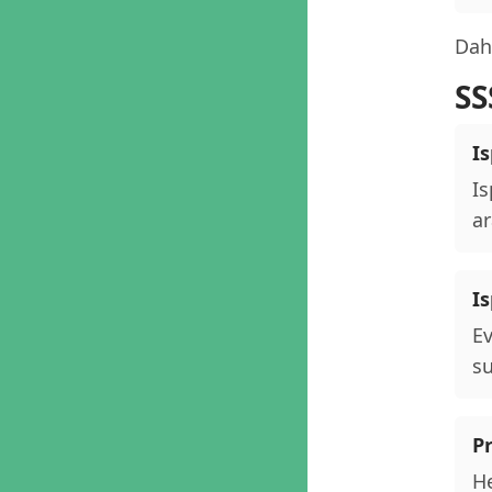
Daha
SS
Is
Is
ar
I
Ev
su
P
He