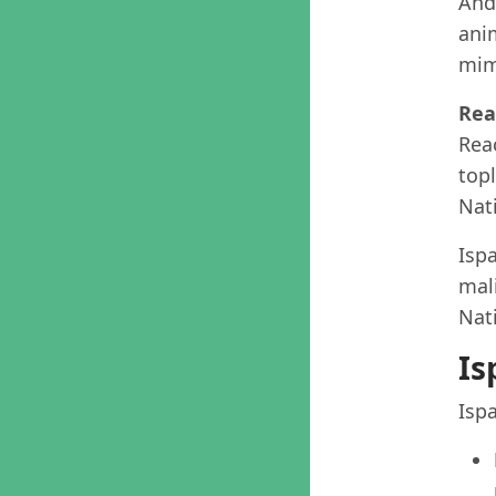
Andr
anim
mima
Rea
Reac
top
Nat
Ispa
mali
Nat
Is
Isp