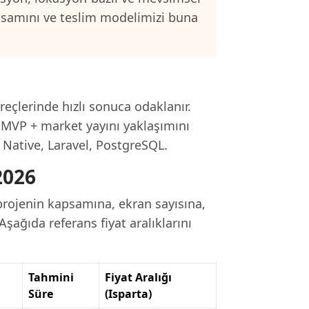
psamını ve teslim modelimizi buna
reçlerinde hızlı sonuca odaklanır.
 MVP + market yayını yaklaşımını
t Native, Laravel, PostgreSQL.
2026
projenin kapsamına, ekran sayısına,
Aşağıda referans fiyat aralıklarını
Tahmini
Fiyat Aralığı
Süre
(Isparta)