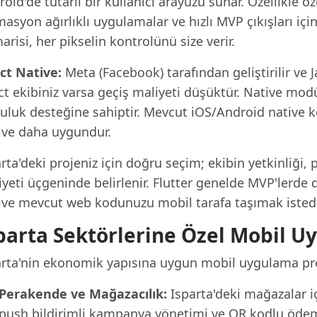
oid'de tutarlı bir kullanıcı arayüzü sunar. Özellikle öz
asyon ağırlıklı uygulamalar ve hızlı MVP çıkışları için 
risi, her pikselin kontrolünü size verir.
ct Native:
Meta (Facebook) tarafından geliştirilir ve 
t ekibiniz varsa geçiş maliyeti düşüktür. Native modül
luluk desteğine sahiptir. Mevcut iOS/Android native
ive daha uygundur.
rta'deki projeniz için doğru seçim; ekibin yetkinliği
yeti üçgeninde belirlenir. Flutter genelde MVP'lerde 
ive mevcut web kodunuzu mobil tarafa taşımak istediğ
parta Sektörlerine Özel Mobil 
arta'nin ekonomik yapısına uygun mobil uygulama proje
Perakende ve Mağazacılık:
Isparta'deki mağazalar i
push bildirimli kampanya yönetimi ve QR kodlu öde