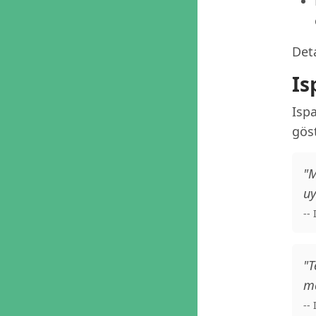
Deta
Is
Isp
göst
"M
uy
--
"T
ma
--