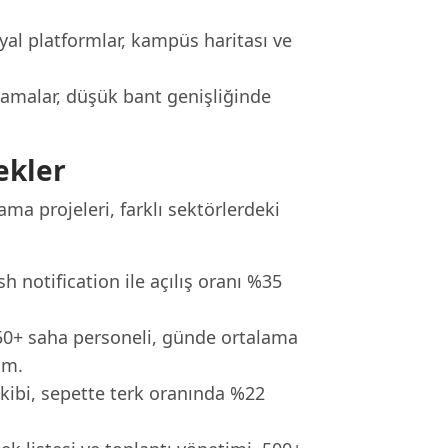
al platformlar, kampüs haritası ve
lamalar, düşük bant genişliğinde
ekler
a projeleri, farklı sektörlerdeki
 notification ile açılış oranı %35
50+ saha personeli, günde ortalama
im.
kibi, sepette terk oranında %22