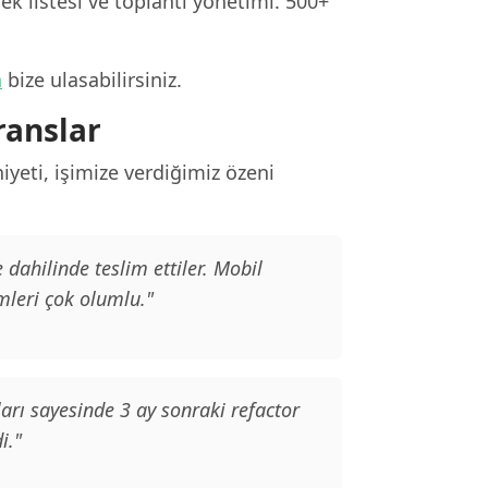
k listesi ve toplantı yönetimi. 500+
n
bize ulasabilirsiniz.
ranslar
yeti, işimize verdiğimiz özeni
ahilinde teslim ettiler. Mobil
mleri çok olumlu."
arı sayesinde 3 ay sonraki refactor
i."