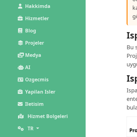
Hakkimda
k
g
Hizmetler
Blog
Is
Projeler
Bu s
Medya
Pro
uygu
AI
Is
Ozgecmis
Isp
Yapilan Isler
ente
Iletisim
bula
Hizmet Bolgeleri
TR
Pro