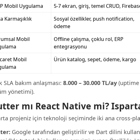
P Mobil Uygulama
5-7 ekran, giriş, temel CRUD, Firebas
a Karmaşıklık
Sosyal özellikler, push notification,
ödeme
rumsal Mobil
Offline çalışma, çoklu rol, ERP
gulama
entegrasyonu
icaret Mobil
Ürün katalog, sepet, ödeme, kargo
gulama
ık SLA bakım anlaşması:
8.000 – 30.000 TL/ay
(uptime 
üm yönetimi).
utter mı React Native mi? Ispart
rta projeniz için teknoloji seçiminde iki ana cross-pl
ter:
Google tarafından geliştirilir ve Dart dilini kulla