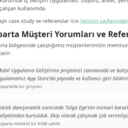
Kurumsal İç İletişim Uygulaması: Duyuru, anket, yeme
çalışan kullanımda.
ylı case study ve referanslar icin
iletisim sayfasinda
parta Müşteri Yorumları ve Refe
arta bölgesinde çalıştığımız müşterilerimizin memnuni
erir:
obil Uygulama Geliştirme projemizi zamanında ve bütçe d
gulamamız App Store'da yayında ve kullanıcı geri bildiri
 Isparta'de bir girişimci
eknik danışmanlık sürecinde Tolga Ege'nin mimari kararl
liyetinden kurtulduk. Ekip olarak çalışmak çok verimliyd
 Isparta merkezli bir KOBI sahibi