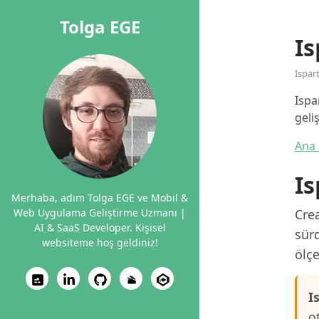
Tolga EGE
Is
Ispar
Ispa
geli
Ana 
Is
Merhaba, adım Tolga EGE ve Mobil &
Web Uygulama Geliştirme Uzmanı |
Crea
AI & SaaS Developer. Kişisel
sürd
websiteme hoş geldiniz!
ölçe
I
o