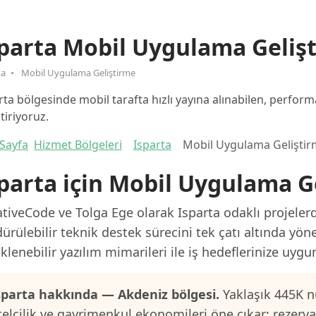
parta Mobil Uygulama Geliş
ta
Mobil Uygulama Geliştirme
rta bölgesinde mobil tarafta hızlı yayına alınabilen, perform
ştiriyoruz.
Sayfa
Hizmet Bölgeleri
Isparta
Mobil Uygulama Gelişti
parta için Mobil Uygulama G
tiveCode ve Tolga Ege olarak Isparta odaklı projelerd
ürülebilir teknik destek sürecini tek çatı altında yön
klenebilir yazılım mimarileri ile iş hedeflerinize uygu
sparta hakkında — Akdeniz bölgesi.
Yaklaşık 445K n
telcilik ve gayrimenkul ekonomileri öne çıkar; rezerv