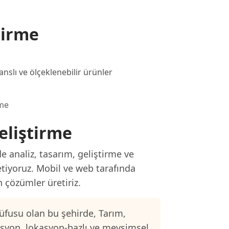
tirme
anslı ve ölçeklenebilir ürünler
rme
eliştirme
e analiz, tasarım, geliştirme ve
etiyoruz. Mobil ve web tarafında
n çözümler üretiriz.
üfusu olan bu şehirde, Tarım,
asyon, lokasyon-bazlı ve mevsimsel