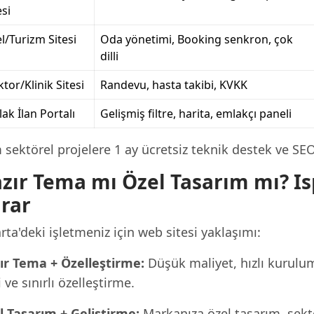
esi
l/Turizm Sitesi
Oda yönetimi, Booking senkron, çok
dilli
tor/Klinik Sitesi
Randevu, hasta takibi, KVKK
ak İlan Portalı
Gelişmiş filtre, harita, emlakçı paneli
sektörel projelere 1 ay ücretsiz teknik destek ve SE
zır Tema mı Özel Tasarım mı? Isp
rar
rta'deki işletmeniz için web sitesi yaklaşımı:
ır Tema + Özelleştirme:
Düşük maliyet, hızlı kurulu
i ve sınırlı özelleştirme.
l Tasarım + Geliştirme:
Markanıza özel tasarım, sekt