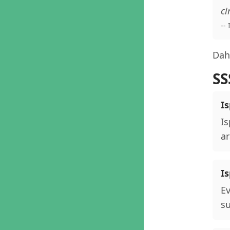
ci
--
Daha
SS
Is
Is
ar
I
Ev
su