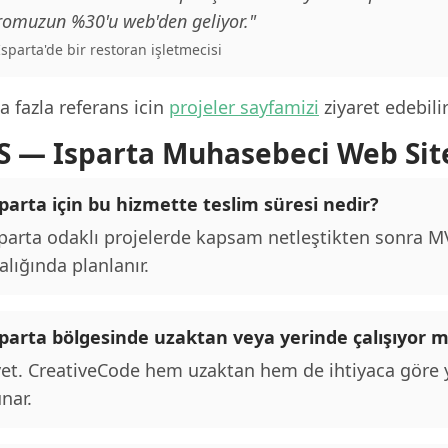
romuzun %30'u web'den geliyor."
 Isparta'de bir restoran işletmecisi
 fazla referans icin
projeler sayfamizi
ziyaret edebilir
S — Isparta Muhasebeci Web Sit
parta için bu hizmette teslim süresi nedir?
parta odaklı projelerde kapsam netleştikten sonra MVP
alığında planlanır.
sparta bölgesinde uzaktan veya yerinde çalışıyor
et. CreativeCode hem uzaktan hem de ihtiyaca göre y
nar.