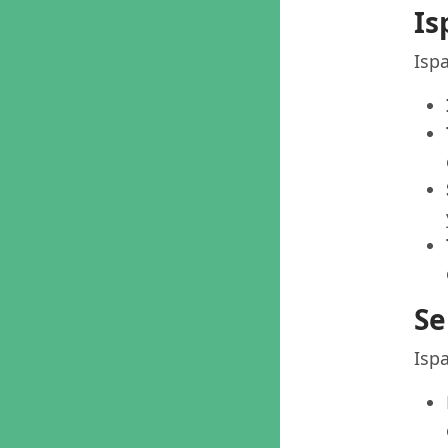
Is
Ispa
Se
Ispa