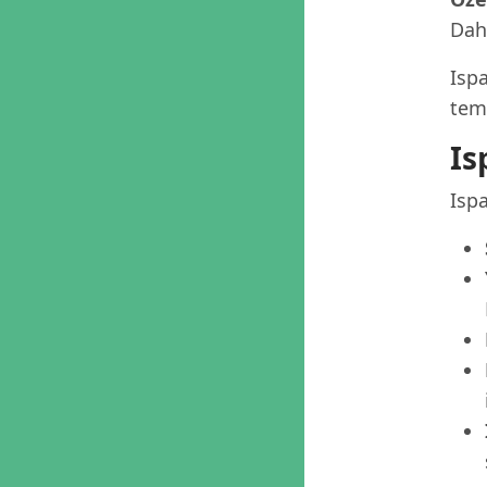
Dah
Ispa
tema
Is
Ispa