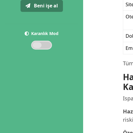
Sit
Beni işe al
Ote
Karanlık Mod
Dok
Eml
Tüm 
Ha
Ka
Ispa
Haz
risk
Öze