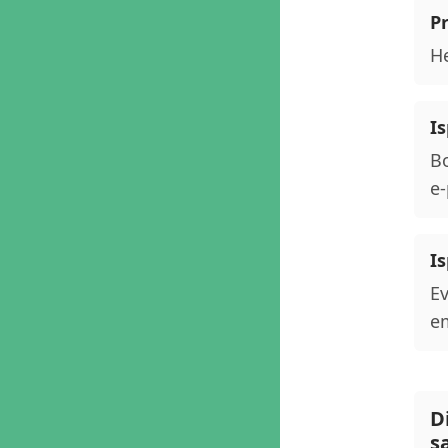
P
He
Is
Bo
e-
Is
Ev
em
D
s