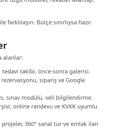
.
 farklılaşın. Bütçe sınırlıysa hazır
er
 alanlar:
tedavi takibi, önce-sonra galerisi.
ezervasyonu, sipariş ve Google
s, sınav modülü, veli bilgilendirme.
rşivi, online randevu ve KVKK uyumlu
rojeler, 360° sanal tur ve emlak ilan