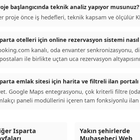
roje başlangıcında teknik analiz yapıyor musunuz?
r proje önce iş hedefleri, teknik kapsam ve ölçülür KPI
parta otelleri için online rezervasyon sistemi nasıl
oking.com kanalı, oda envanter senkronizasyonu, d
postaları ile birlikte uçtan uca rezervasyon altyapısını
parta emlak sitesi için harita ve filtreli ilan port
et. Google Maps entegrasyonu, çok kriterli filtre (oda
lakçı paneli modüllerini içeren tam fonksiyonlu ilan p
iğer Isparta
Yakın şehirlerde
ayfaları
Muhasebeci Web