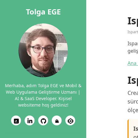
Tolga EGE
Is
Ispar
Ispa
geli
Ana 
Is
Merhaba, adım Tolga EGE ve Mobil &
Web Uygulama Geliştirme Uzmanı |
Crea
AI & SaaS Developer. Kişisel
sürd
websiteme hoş geldiniz!
ölçe
I
o