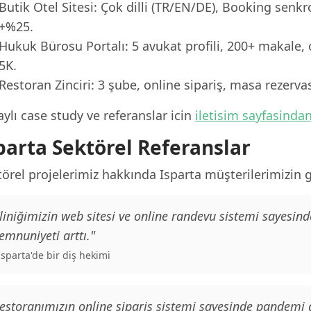
Butik Otel Sitesi: Çok dilli (TR/EN/DE), Booking senk
+%25.
Hukuk Bürosu Portalı: 5 avukat profili, 200+ makale, 
5K.
Restoran Zinciri: 3 şube, online sipariş, masa rezerv
ylı case study ve referanslar icin
iletisim sayfasinda
parta Sektörel Referanslar
örel projelerimiz hakkında Isparta müşterilerimizin ge
liniğimizin web sitesi ve online randevu sistemi sayesind
mnuniyeti arttı."
 Isparta'de bir diş hekimi
estoranımızın online sipariş sistemi sayesinde pandemi