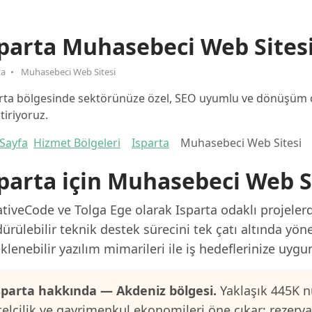
parta Muhasebeci Web Sites
ta
Muhasebeci Web Sitesi
rta bölgesinde sektörünüze özel, SEO uyumlu ve dönüşüm od
ştiriyoruz.
Sayfa
Hizmet Bölgeleri
Isparta
Muhasebeci Web Sitesi
parta için Muhasebeci Web S
tiveCode ve Tolga Ege olarak Isparta odaklı projelerd
ürülebilir teknik destek sürecini tek çatı altında yön
klenebilir yazılım mimarileri ile iş hedeflerinize uygu
sparta hakkında — Akdeniz bölgesi.
Yaklaşık 445K n
telcilik ve gayrimenkul ekonomileri öne çıkar; rezerv