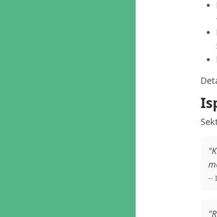
Deta
Is
Sekt
"K
me
--
"R