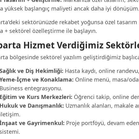
a yüksek başlangıç maliyeti ancak daha iyi dönüşüm
rta'deki sektörünüzde rekabet yoğunsa özel tasarım ile
 + sektörel özelleştirme ile başlayın.
parta Hizmet Verdiğimiz Sektörl
rta bölgesinde sektörel yazılım geliştirdiğimiz başlıca
Sağlık ve Diş Hekimliği:
Hasta kaydı, online randevu, 
Yeme-İçme ve Konaklama:
Online menü, masa/oda r
Business entegrasyonu.
Eğitim ve Kurs Merkezleri:
Öğrenci takip, online der
Hukuk ve Danışmanlık:
Uzmanlık alanları, makale a
iletişim.
İnşaat ve Gayrimenkul:
Proje portföyü, devam eden p
sistemi.