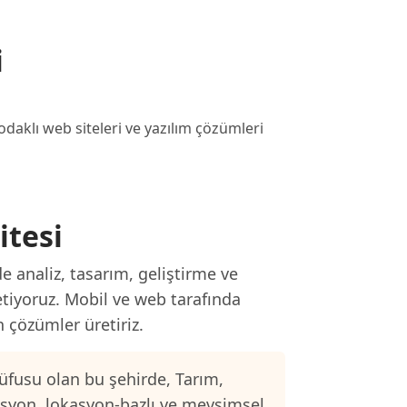
i
aklı web siteleri ve yazılım çözümleri
itesi
e analiz, tasarım, geliştirme ve
etiyoruz. Mobil ve web tarafında
n çözümler üretiriz.
üfusu olan bu şehirde, Tarım,
asyon, lokasyon-bazlı ve mevsimsel