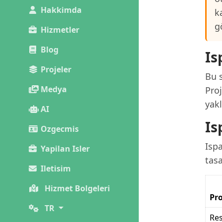
Hakkimda
k
g
Hizmetler
Blog
Is
Projeler
Bu s
Medya
Pro
yakl
AI
Is
Ozgecmis
Ispa
Yapilan Isler
tas
Iletisim
Hizmet Bolgeleri
Pro
TR
Re