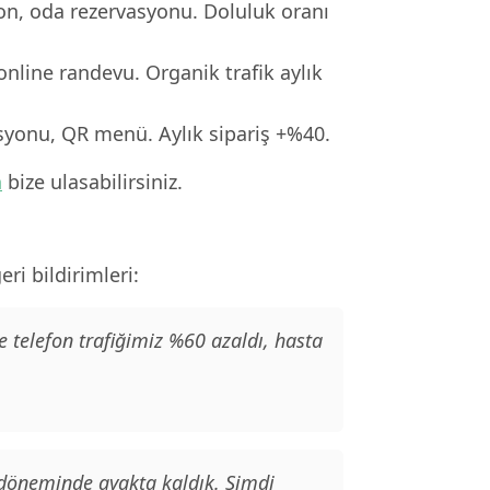
ron, oda rezervasyonu. Doluluk oranı
online randevu. Organik trafik aylık
asyonu, QR menü. Aylık sipariş +%40.
n
bize ulasabilirsiniz.
ri bildirimleri:
e telefon trafiğimiz %60 azaldı, hasta
 döneminde ayakta kaldık. Şimdi