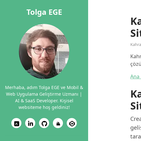
Tolga EGE
K
Si
Kahr
Kahr
çözü
Ana 
Merhaba, adım Tolga EGE ve Mobil &
K
Web Uygulama Geliştirme Uzmanı |
AI & SaaS Developer. Kişisel
Si
websiteme hoş geldiniz!
Cre
geli
tara