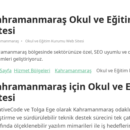
ahramanmaraş Okul ve Eğit
tesi
amanmaraş
Okul ve Eğitim Kurumu Web Sitesi
amanmaraş bölgesinde sektörünüze özel, SEO uyumlu ve dö
mleri geliştiriyoruz.
Sayfa
Hizmet Bölgeleri
Kahramanmaraş
Okul ve Eğitim
ahramanmaraş için Okul ve 
tesi
ativeCode ve Tolga Ege olarak Kahramanmaraş odaklı p
ştirme ve sürdürülebilir teknik destek sürecini tek ça
fında ölçeklenebilir yazılım mimarileri ile iş hedefler