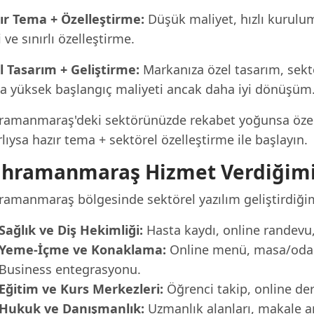
ır Tema + Özelleştirme:
Düşük maliyet, hızlı kurulu
i ve sınırlı özelleştirme.
l Tasarım + Geliştirme:
Markanıza özel tasarım, sekt
a yüksek başlangıç maliyeti ancak daha iyi dönüşüm
ramanmaraş'deki sektörünüzde rekabet yoğunsa özel t
rlıysa hazır tema + sektörel özelleştirme ile başlayın.
hramanmaraş Hizmet Verdiğimiz
ramanmaraş bölgesinde sektörel yazılım geliştirdiğimi
Sağlık ve Diş Hekimliği:
Hasta kaydı, online randevu, 
Yeme-İçme ve Konaklama:
Online menü, masa/oda r
Business entegrasyonu.
Eğitim ve Kurs Merkezleri:
Öğrenci takip, online der
Hukuk ve Danışmanlık:
Uzmanlık alanları, makale a