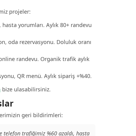
iz projeler:
i, hasta yorumları. Aylık 80+ randevu
ron, oda rezervasyonu. Doluluk oranı
online randevu. Organik trafik aylık
asyonu, QR menü. Aylık sipariş +%40.
n
bize ulasabilirsiniz.
lar
imizin geri bildirimleri:
e telefon trafiğimiz %60 azaldı, hasta