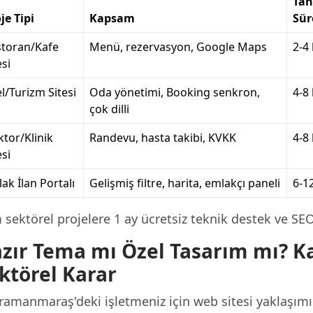
Tah
je Tipi
Kapsam
Sür
storan/Kafe
Menü, rezervasyon, Google Maps
2-4
esi
l/Turizm Sitesi
Oda yönetimi, Booking senkron,
4-8
çok dilli
tor/Klinik
Randevu, hasta takibi, KVKK
4-8
esi
ak İlan Portalı
Gelişmiş filtre, harita, emlakçı paneli
6-1
sektörel projelere 1 ay ücretsiz teknik destek ve SE
zır Tema mı Özel Tasarım mı? 
ktörel Karar
ramanmaraş'deki işletmeniz için web sitesi yaklaşımı