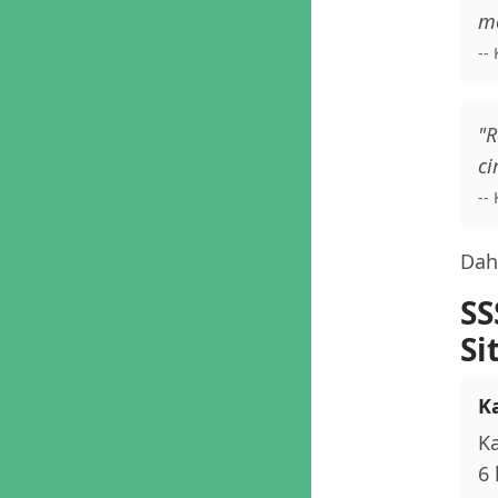
me
--
"R
ci
--
Daha
SS
Si
K
Ka
6 