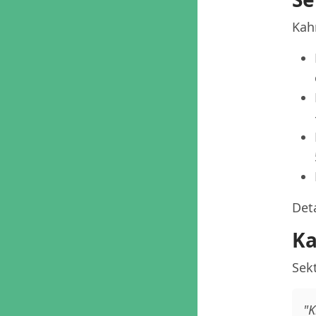
Kah
Deta
Ka
Sek
"K