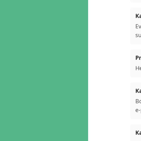
K
Ev
su
P
He
K
Bo
e-
K