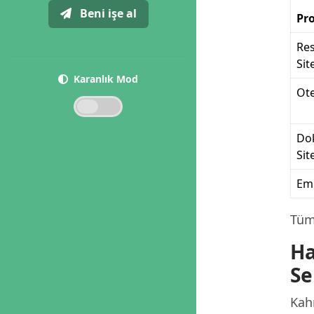
Beni işe al
Pro
Re
Sit
Karanlık Mod
Ote
Dok
Sit
Eml
Tüm 
Ha
Se
Kah