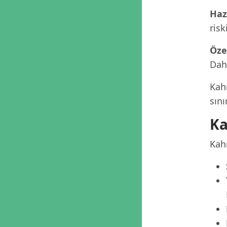
Haz
risk
Öze
Dah
Kah
sını
Ka
Kah