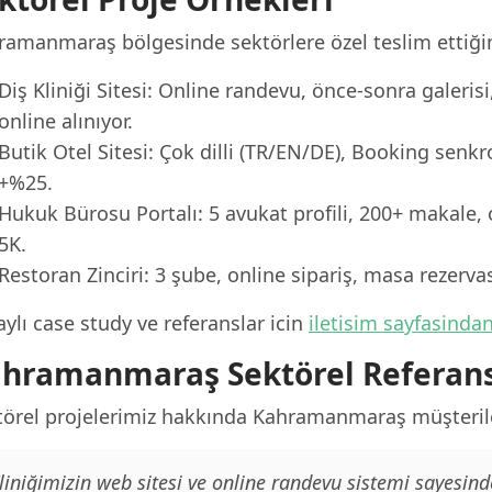
ramanmaraş bölgesinde sektörlere özel teslim ettiğim
Diş Kliniği Sitesi: Online randevu, önce-sonra galeris
online alınıyor.
Butik Otel Sitesi: Çok dilli (TR/EN/DE), Booking senk
+%25.
Hukuk Bürosu Portalı: 5 avukat profili, 200+ makale, 
5K.
Restoran Zinciri: 3 şube, online sipariş, masa rezerv
ylı case study ve referanslar icin
iletisim sayfasinda
hramanmaraş Sektörel Referans
törel projelerimiz hakkında Kahramanmaraş müşteriler
liniğimizin web sitesi ve online randevu sistemi sayesind