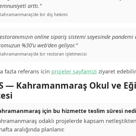
mnuniyeti arttı."
 Kahramanmaraş'de bir diş hekimi
estoranımızın online sipariş sistemi sayesinde pandemi
romuzun %30'u web'den geliyor."
 Kahramanmaraş'de bir restoran işletmecisi
 fazla referans icin
projeler sayfamizi
ziyaret edebilir
S — Kahramanmaraş Okul ve Eğ
tesi
ahramanmaraş için bu hizmette teslim süresi nedi
hramanmaraş odaklı projelerde kapsam netleştikten 
hafta aralığında planlanır.