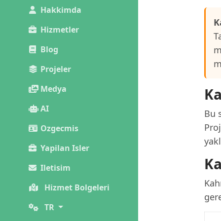
Hakkimda
K
Hizmetler
T
Blog
m
m
Projeler
Medya
Ka
AI
Bu s
Pro
Ozgecmis
yak
Yapilan Isler
Ka
Iletisim
Kah
Hizmet Bolgeleri
gere
TR