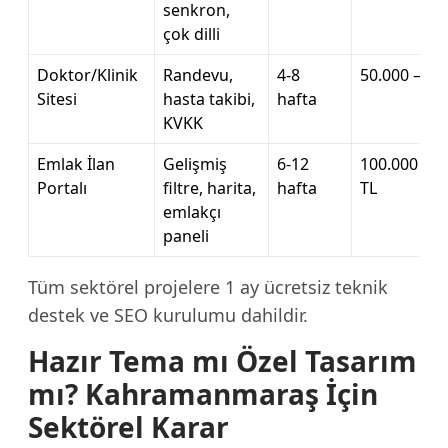
senkron,
çok dilli
Doktor/Klinik
Randevu,
4-8
50.000 – 15
Sitesi
hasta takibi,
hafta
KVKK
Emlak İlan
Gelişmiş
6-12
100.000 – 3
Portalı
filtre, harita,
hafta
TL
emlakçı
paneli
Tüm sektörel projelere 1 ay ücretsiz teknik
destek ve SEO kurulumu dahildir.
Hazır Tema mı Özel Tasarım
mı? Kahramanmaraş İçin
Sektörel Karar