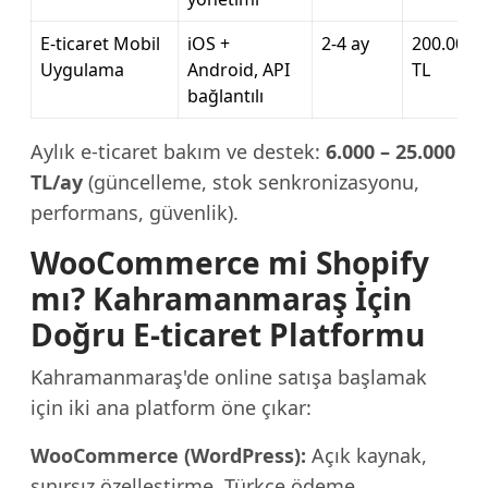
E-ticaret Mobil
iOS +
2-4 ay
200.000 –
Uygulama
Android, API
TL
bağlantılı
Aylık e-ticaret bakım ve destek:
6.000 – 25.000
TL/ay
(güncelleme, stok senkronizasyonu,
performans, güvenlik).
WooCommerce mi Shopify
mı? Kahramanmaraş İçin
Doğru E-ticaret Platformu
Kahramanmaraş'de online satışa başlamak
için iki ana platform öne çıkar:
WooCommerce (WordPress):
Açık kaynak,
sınırsız özelleştirme, Türkçe ödeme