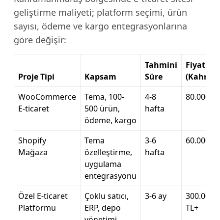
geliştirme maliyeti; platform seçimi, ürün
sayısı, ödeme ve kargo entegrasyonlarına
göre değişir:
Tahmini
Fiyat Ara
Proje Tipi
Kapsam
Süre
(Kahram
WooCommerce
Tema, 100-
4-8
80.000 – 
E-ticaret
500 ürün,
hafta
ödeme, kargo
Shopify
Tema
3-6
60.000 – 
Mağaza
özelleştirme,
hafta
uygulama
entegrasyonu
Özel E-ticaret
Çoklu satıcı,
3-6 ay
300.000 –
Platformu
ERP, depo
TL+
yönetimi