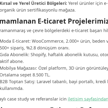
Kırsal ve Yerel Üretici Bölgeleri:
Yerel ürünler için e
organik ürün sertifikasyonlu mağaza.
mamlanan E-ticaret Projelerimi
ramanmaraş ve çevre bölgelerdeki e-ticaret başarı hi
Moda E-ticaret: WooCommerce, 2.000+ ürün, beden va
500+ sipariş, %2.8 dönüşüm oranı.
Gıda Abonelik: Shopify, haftalık abonelik kutusu, o
aktif abone.
Mobilya Mağazası: Özel platform, 3D ürün görüntüley
Ortalama sepet 8.500 TL.
B2B Toptan Satış: Laravel tabanlı, bayi portallı, kredi 
kullanımda.
ylı case study ve referanslar icin
iletisim sayfasinda