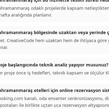
ahramanmaraş için bu hizmette teslim süresi nedi
hramanmaraş odaklı projelerde kapsam netleştikten 
hafta aralığında planlanır.
ahramanmaraş bölgesinde uzaktan veya yerinde ç
et. CreativeCode hem uzaktan hem de ihtiyaca göre y
nar.
roje başlangıcında teknik analiz yapıyor musunuz?
r proje önce iş hedefleri, teknik kapsam ve ölçülür KPI
ahramanmaraş otelleri için online rezervasyon sist
oking.com kanalı, oda envanter senkronizasyonu, d
postaları ile birlikte uçtan uca rezervasyon altyapısını