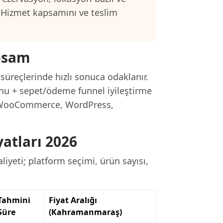
 Hizmet kapsamını ve teslim
psam
süreçlerinde hızlı sonuca odaklanır.
nu + sepet/ödeme funnel iyileştirme
ı: WooCommerce, WordPress,
atları 2026
iyeti; platform seçimi, ürün sayısı,
Tahmini
Fiyat Aralığı
Süre
(Kahramanmaraş)