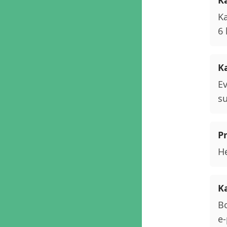
K
Ka
6 
K
Ev
su
P
He
K
Bo
e-