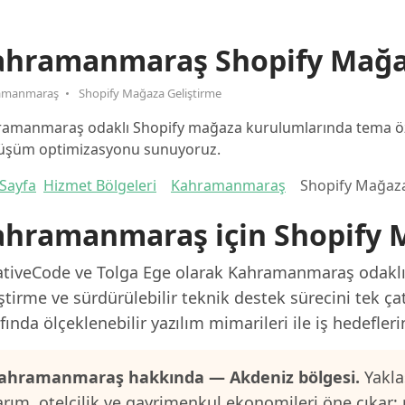
ahramanmaraş Shopify Mağa
amanmaraş
Shopify Mağaza Geliştirme
amanmaraş odaklı Shopify mağaza kurulumlarında tema öz
üşüm optimizasyonu sunuyoruz.
Sayfa
Hizmet Bölgeleri
Kahramanmaraş
Shopify Mağaza
ahramanmaraş için Shopify 
ativeCode ve Tolga Ege olarak Kahramanmaraş odaklı p
ştirme ve sürdürülebilir teknik destek sürecini tek ça
fında ölçeklenebilir yazılım mimarileri ile iş hedefler
ahramanmaraş hakkında — Akdeniz bölgesi.
Yakla
arım, otelcilik ve gayrimenkul ekonomileri öne çıkar;