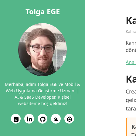
Tolga EGE
K
Kahr
Kahr
dön
Ana 
K
Merhaba, adım Tolga EGE ve Mobil &
Web Uygulama Geliştirme Uzmanı |
Cre
AI & SaaS Developer. Kişisel
geli
websiteme hoş geldiniz!
tara
K
T