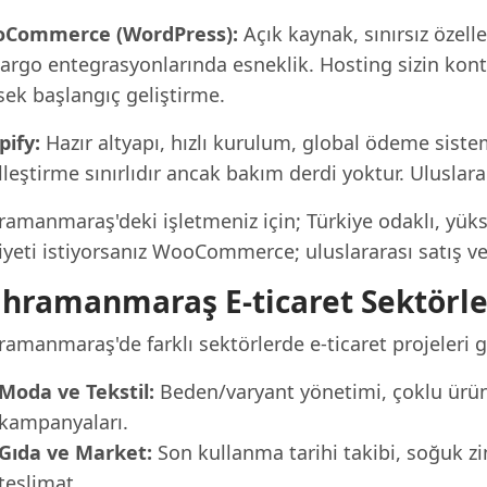
Commerce (WordPress):
Açık kaynak, sınırsız özell
kargo entegrasyonlarında esneklik. Hosting sizin kont
sek başlangıç geliştirme.
pify:
Hazır altyapı, hızlı kurulum, global ödeme sisteml
leştirme sınırlıdır ancak bakım derdi yoktur. Uluslarar
ramanmaraş'deki işletmeniz için; Türkiye odaklı, yük
yeti istiyorsanız WooCommerce; uluslararası satış ve 
hramanmaraş E-ticaret Sektörle
amanmaraş'de farklı sektörlerde e-ticaret projeleri ge
Moda ve Tekstil:
Beden/varyant yönetimi, çoklu ürün 
kampanyaları.
Gıda ve Market:
Son kullanma tarihi takibi, soğuk zi
teslimat.