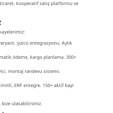
-ticaret, kooperatif satış platformu ve
z
kayelerimiz:
ryant, iyzico entegrasyonu. Aylık
tomatik ödeme, kargo planlama. 300+
ici, montaj randevu sistemi.
limitli, ERP entegre. 150+ aktif bayi
n
bize ulasabilirsiniz.