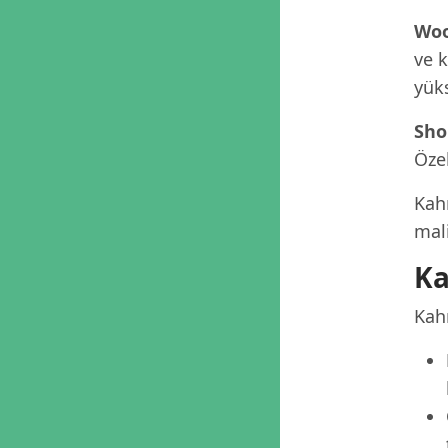
Woo
ve 
yük
Sho
Özel
Kah
mali
Ka
Kahr