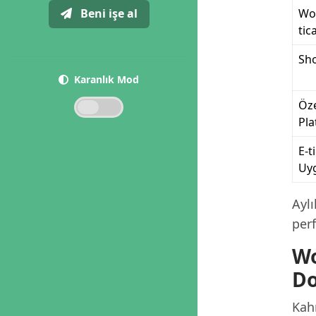
Beni işe al
Wo
tic
Sh
Karanlık Mod
Öze
Pl
E-t
Uy
Aylı
per
Wo
Do
Kah