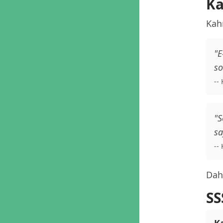
Ka
Kah
"E
so
--
"S
sa
--
Daha
SS