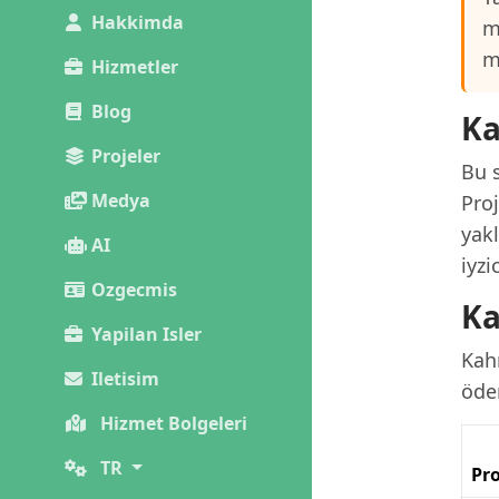
Hakkimda
m
m
Hizmetler
Blog
Ka
Projeler
Bu s
Medya
Pro
yak
AI
iyz
Ozgecmis
Ka
Yapilan Isler
Kahr
Iletisim
öde
Hizmet Bolgeleri
TR
Pro