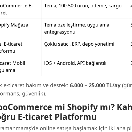
oCommerce E-
Tema, 100-500 ürün, ödeme, kargo
aret
opify Mağaza
Tema özelleştirme, uygulama
entegrasyonu
l E-ticaret
Çoklu satıcı, ERP, depo yönetimi
atformu
icaret Mobil
iOS + Android, API bağlantılı
gulama
k e-ticaret bakım ve destek:
6.000 – 25.000 TL/ay
(gün
formans, güvenlik).
oCommerce mi Shopify mı? Kah
ğru E-ticaret Platformu
ramanmaraş'de online satışa başlamak için iki ana pl