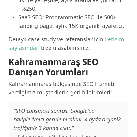
ilk 3'e yerleşme, aylık arama ve yol tarifi
+%250.
SaaS SEO: Programmatic SEO ile 500+
landing page, aylık 15K organik ziyaretçi.
Detaylı case study ve referanslar icin
iletisim
sayfasindan
bize ulasabilirsiniz.
Kahramanmaraş SEO
Danışan Yorumları
Kahramanmaraş bölgesinde SEO hizmeti
verdiğimiz müşterilerin geri bildirimleri:
"SEO çalışması sonrası Google'da
rakiplerimizi geride bıraktık. 4 ayda organik
trafiğimiz 3 katına çıktı."
-- Kahramanmaraş'de bir e-ticaret firması