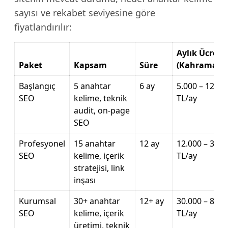
sayısı ve rekabet seviyesine göre
fiyatlandırılır:
Aylık Ücret
Paket
Kapsam
Süre
(Kahramanm
Başlangıç
5 anahtar
6 ay
5.000 – 12.00
SEO
kelime, teknik
TL/ay
audit, on-page
SEO
Profesyonel
15 anahtar
12 ay
12.000 – 30.0
SEO
kelime, içerik
TL/ay
stratejisi, link
inşası
Kurumsal
30+ anahtar
12+ ay
30.000 – 80.0
SEO
kelime, içerik
TL/ay
üretimi, teknik