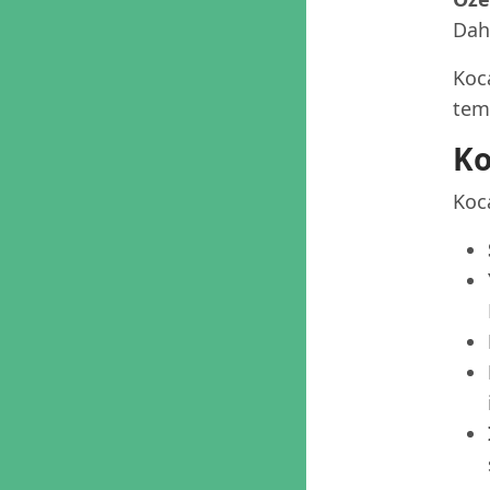
Dah
Koca
tema
Ko
Koca