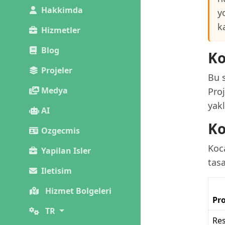
Hakkimda
y
k
Hizmetler
Blog
Ko
Projeler
Bu s
Medya
Pro
yakl
AI
Ko
Ozgecmis
Koca
Yapilan Isler
tas
Iletisim
Hizmet Bolgeleri
Pro
TR
Re