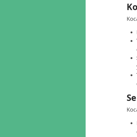
Ko
Koca
Se
Koca