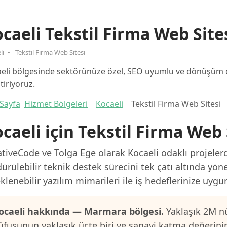
caeli Tekstil Firma Web Site
li
Tekstil Firma Web Sitesi
eli bölgesinde sektörünüze özel, SEO uyumlu ve dönüşüm od
ştiriyoruz.
Sayfa
Hizmet Bölgeleri
Kocaeli
Tekstil Firma Web Sitesi
caeli için Tekstil Firma Web 
tiveCode ve Tolga Ege olarak Kocaeli odaklı projelerd
ürülebilir teknik destek sürecini tek çatı altında yön
klenebilir yazılım mimarileri ile iş hedeflerinize uygu
ocaeli hakkında — Marmara bölgesi.
Yaklaşık 2M nü
üfusunun yaklaşık üçte biri ve sanayi katma değerini