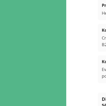
P
He
Ko
Cr
B2
Ko
Ev
po
D
s