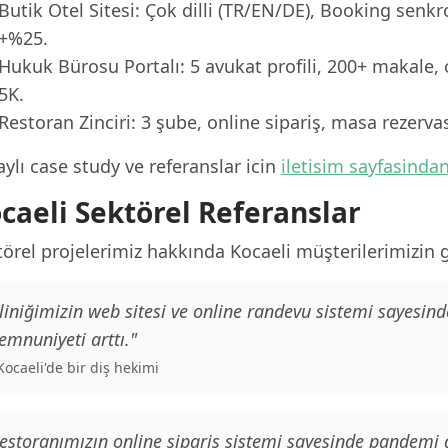
Butik Otel Sitesi: Çok dilli (TR/EN/DE), Booking senk
+%25.
Hukuk Bürosu Portalı: 5 avukat profili, 200+ makale, 
5K.
Restoran Zinciri: 3 şube, online sipariş, masa rezerv
ylı case study ve referanslar icin
iletisim sayfasinda
caeli Sektörel Referanslar
örel projelerimiz hakkında Kocaeli müşterilerimizin ge
liniğimizin web sitesi ve online randevu sistemi sayesind
mnuniyeti arttı."
 Kocaeli'de bir diş hekimi
estoranımızın online sipariş sistemi sayesinde pandemi