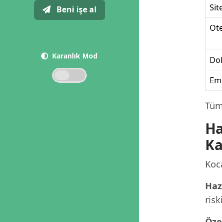
Sit
Beni işe al
Ote
Karanlık Mod
Dok
Eml
Tüm 
Ha
Ka
Koca
Haz
risk
Öze