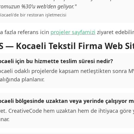
romuzun %30'u web'den geliyor."
 Kocaeli'de bir restoran işletmecisi
 fazla referans icin
projeler sayfamizi
ziyaret edebilir
S — Kocaeli Tekstil Firma Web Si
caeli için bu hizmette teslim süresi nedir?
caeli odaklı projelerde kapsam netleştikten sonra MVP
alığında planlanır.
ocaeli bölgesinde uzaktan veya yerinde çalışıyor
et. CreativeCode hem uzaktan hem de ihtiyaca göre y
nar.