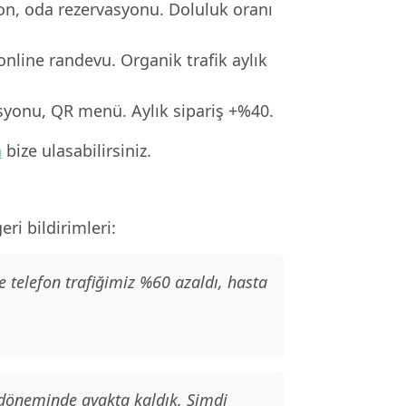
ron, oda rezervasyonu. Doluluk oranı
online randevu. Organik trafik aylık
asyonu, QR menü. Aylık sipariş +%40.
n
bize ulasabilirsiniz.
ri bildirimleri:
e telefon trafiğimiz %60 azaldı, hasta
 döneminde ayakta kaldık. Şimdi