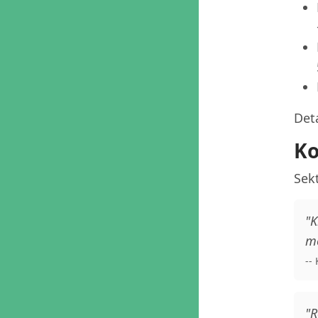
Deta
Ko
Sekt
"K
me
--
"R