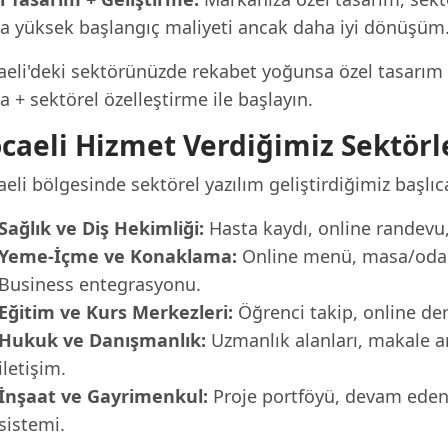
a yüksek başlangıç maliyeti ancak daha iyi dönüşüm
eli'deki sektörünüzde rekabet yoğunsa özel tasarım ile
 + sektörel özelleştirme ile başlayın.
caeli Hizmet Verdiğimiz Sektörl
eli bölgesinde sektörel yazılım geliştirdiğimiz başlıc
Sağlık ve Diş Hekimliği:
Hasta kaydı, online randevu, 
Yeme-İçme ve Konaklama:
Online menü, masa/oda r
Business entegrasyonu.
Eğitim ve Kurs Merkezleri:
Öğrenci takip, online der
Hukuk ve Danışmanlık:
Uzmanlık alanları, makale a
iletişim.
İnşaat ve Gayrimenkul:
Proje portföyü, devam eden p
sistemi.