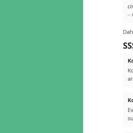
ci
--
Daha
SS
Ko
Ko
ar
K
Ev
su