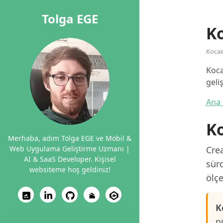
Tolga EGE
Ko
Kocae
Koca
geli
Ana 
Ko
Merhaba, adım Tolga EGE ve Mobil &
Web Uygulama Geliştirme Uzmanı |
Crea
AI & SaaS Developer. Kişisel
sürd
websiteme hoş geldiniz!
ölçe
K
n