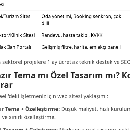
esi
l/Turizm Sitesi
Oda yönetimi, Booking senkron, çok
dilli
tor/Klinik Sitesi
Randevu, hasta takibi, KVKK
ak İlan Portalı
Gelişmiş filtre, harita, emlakçı paneli
sektörel projelere 1 ay ücretsiz teknik destek ve SE
zır Tema mı Özel Tasarım mı? Koc
rar
eli'deki işletmeniz için web sitesi yaklaşımı:
ır Tema + Özelleştirme:
Düşük maliyet, hızlı kurulu
i ve sınırlı özelleştirme.
l Tasarım + Geliştirme:
Markanıza özel tasarım, sekt