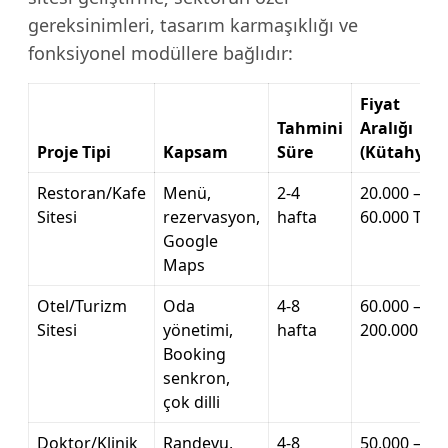
gereksinimleri, tasarım karmaşıklığı ve
fonksiyonel modüllere bağlıdır:
Fiyat
Tahmini
Aralığı
Proje Tipi
Kapsam
Süre
(Kütahya)
Restoran/Kafe
Menü,
2-4
20.000 –
Sitesi
rezervasyon,
hafta
60.000 TL
Google
Maps
Otel/Turizm
Oda
4-8
60.000 –
Sitesi
yönetimi,
hafta
200.000 TL
Booking
senkron,
çok dilli
Doktor/Klinik
Randevu,
4-8
50.000 –