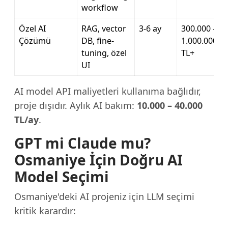
workflow
Özel AI
RAG, vector
3-6 ay
300.000 –
Çözümü
DB, fine-
1.000.000
tuning, özel
TL+
UI
AI model API maliyetleri kullanıma bağlıdır,
proje dışıdır. Aylık AI bakım:
10.000 – 40.000
TL/ay
.
GPT mi Claude mu?
Osmaniye İçin Doğru AI
Model Seçimi
Osmaniye'deki AI projeniz için LLM seçimi
kritik karardır: