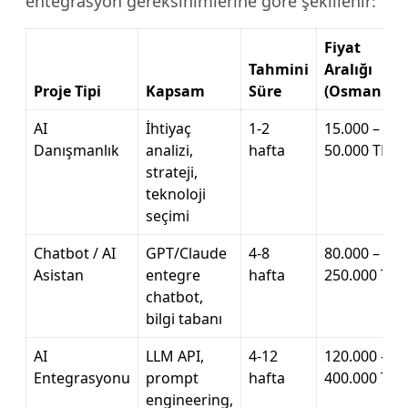
entegrasyon gereksinimlerine göre şekillenir:
Fiyat
Tahmini
Aralığı
Proje Tipi
Kapsam
Süre
(Osmaniye)
AI
İhtiyaç
1-2
15.000 –
Danışmanlık
analizi,
hafta
50.000 TL
strateji,
teknoloji
seçimi
Chatbot / AI
GPT/Claude
4-8
80.000 –
Asistan
entegre
hafta
250.000 TL
chatbot,
bilgi tabanı
AI
LLM API,
4-12
120.000 –
Entegrasyonu
prompt
hafta
400.000 TL
engineering,