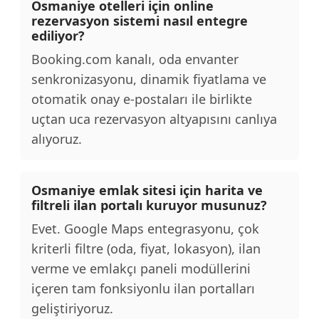
Osmaniye otelleri için online
rezervasyon sistemi nasıl entegre
ediliyor?
Booking.com kanalı, oda envanter
senkronizasyonu, dinamik fiyatlama ve
otomatik onay e-postaları ile birlikte
uçtan uca rezervasyon altyapısını canlıya
alıyoruz.
Osmaniye emlak sitesi için harita ve
filtreli ilan portalı kuruyor musunuz?
Evet. Google Maps entegrasyonu, çok
kriterli filtre (oda, fiyat, lokasyon), ilan
verme ve emlakçı paneli modüllerini
içeren tam fonksiyonlu ilan portalları
geliştiriyoruz.