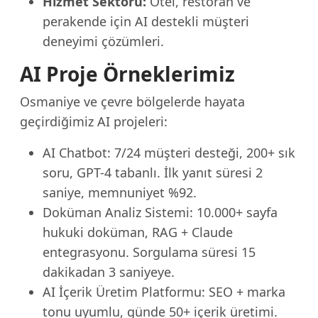
Hizmet Sektörü:
Otel, restoran ve
perakende için AI destekli müşteri
deneyimi çözümleri.
AI Proje Örneklerimiz
Osmaniye ve çevre bölgelerde hayata
geçirdiğimiz AI projeleri:
AI Chatbot: 7/24 müşteri desteği, 200+ sık
soru, GPT-4 tabanlı. İlk yanıt süresi 2
saniye, memnuniyet %92.
Doküman Analiz Sistemi: 10.000+ sayfa
hukuki doküman, RAG + Claude
entegrasyonu. Sorgulama süresi 15
dakikadan 3 saniyeye.
AI İçerik Üretim Platformu: SEO + marka
tonu uyumlu, günde 50+ içerik üretimi.