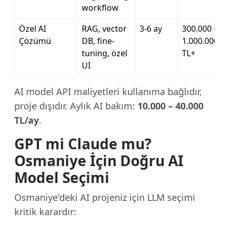
workflow
Özel AI
RAG, vector
3-6 ay
300.000 –
Çözümü
DB, fine-
1.000.000
tuning, özel
TL+
UI
AI model API maliyetleri kullanıma bağlıdır,
proje dışıdır. Aylık AI bakım:
10.000 – 40.000
TL/ay
.
GPT mi Claude mu?
Osmaniye İçin Doğru AI
Model Seçimi
Osmaniye'deki AI projeniz için LLM seçimi
kritik karardır: