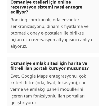
Osmaniye otelleri için online
rezervasyon sistemi nasıl entegre
ediliyor?
Booking.com kanalı, oda envanter
senkronizasyonu, dinamik fiyatlama ve
otomatik onay e-postaları ile birlikte
uçtan uca rezervasyon altyapısını canlıya
alıyoruz.
Osmaniye emlak sitesi için harita ve
filtreli ilan portalı kuruyor musunuz?
Evet. Google Maps entegrasyonu, çok
kriterli filtre (oda, fiyat, lokasyon), ilan
verme ve emlakçı paneli modüllerini
içeren tam fonksiyonlu ilan portalları
geliştiriyoruz.