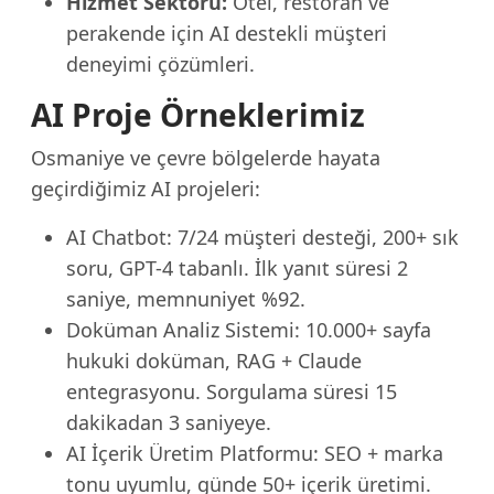
Hizmet Sektörü:
Otel, restoran ve
perakende için AI destekli müşteri
deneyimi çözümleri.
AI Proje Örneklerimiz
Osmaniye ve çevre bölgelerde hayata
geçirdiğimiz AI projeleri:
AI Chatbot: 7/24 müşteri desteği, 200+ sık
soru, GPT-4 tabanlı. İlk yanıt süresi 2
saniye, memnuniyet %92.
Doküman Analiz Sistemi: 10.000+ sayfa
hukuki doküman, RAG + Claude
entegrasyonu. Sorgulama süresi 15
dakikadan 3 saniyeye.
AI İçerik Üretim Platformu: SEO + marka
tonu uyumlu, günde 50+ içerik üretimi.