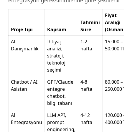
entegrasyon gereksinimlerine göre şekillenir:
Fiyat
Tahmini
Aralığı
Proje Tipi
Kapsam
Süre
(Osmaniye)
AI
İhtiyaç
1-2
15.000 –
Danışmanlık
analizi,
hafta
50.000 TL
strateji,
teknoloji
seçimi
Chatbot / AI
GPT/Claude
4-8
80.000 –
Asistan
entegre
hafta
250.000 TL
chatbot,
bilgi tabanı
AI
LLM API,
4-12
120.000 –
Entegrasyonu
prompt
hafta
400.000 TL
engineering,