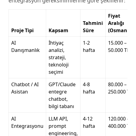
entegrasyon gereksinimlerine göre şekillenir:
Fiyat
Tahmini
Aralığı
Proje Tipi
Kapsam
Süre
(Osmaniye)
AI
İhtiyaç
1-2
15.000 –
Danışmanlık
analizi,
hafta
50.000 TL
strateji,
teknoloji
seçimi
Chatbot / AI
GPT/Claude
4-8
80.000 –
Asistan
entegre
hafta
250.000 TL
chatbot,
bilgi tabanı
AI
LLM API,
4-12
120.000 –
Entegrasyonu
prompt
hafta
400.000 TL
engineering,