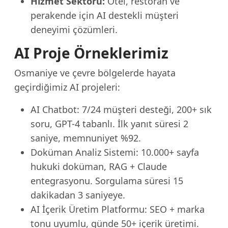
Hizmet Sektörü:
Otel, restoran ve
perakende için AI destekli müşteri
deneyimi çözümleri.
AI Proje Örneklerimiz
Osmaniye ve çevre bölgelerde hayata
geçirdiğimiz AI projeleri:
AI Chatbot: 7/24 müşteri desteği, 200+ sık
soru, GPT-4 tabanlı. İlk yanıt süresi 2
saniye, memnuniyet %92.
Doküman Analiz Sistemi: 10.000+ sayfa
hukuki doküman, RAG + Claude
entegrasyonu. Sorgulama süresi 15
dakikadan 3 saniyeye.
AI İçerik Üretim Platformu: SEO + marka
tonu uyumlu, günde 50+ içerik üretimi.