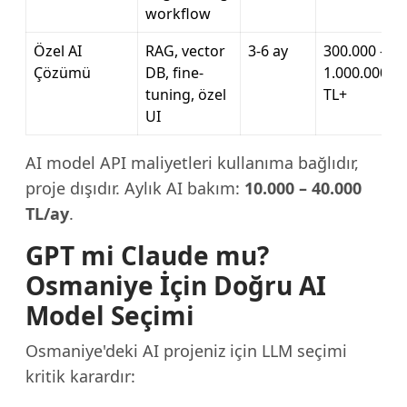
workflow
Özel AI
RAG, vector
3-6 ay
300.000 –
Çözümü
DB, fine-
1.000.000
tuning, özel
TL+
UI
AI model API maliyetleri kullanıma bağlıdır,
proje dışıdır. Aylık AI bakım:
10.000 – 40.000
TL/ay
.
GPT mi Claude mu?
Osmaniye İçin Doğru AI
Model Seçimi
Osmaniye'deki AI projeniz için LLM seçimi
kritik karardır: