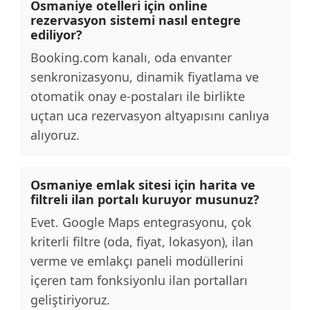
Osmaniye otelleri için online
rezervasyon sistemi nasıl entegre
ediliyor?
Booking.com kanalı, oda envanter
senkronizasyonu, dinamik fiyatlama ve
otomatik onay e-postaları ile birlikte
uçtan uca rezervasyon altyapısını canlıya
alıyoruz.
Osmaniye emlak sitesi için harita ve
filtreli ilan portalı kuruyor musunuz?
Evet. Google Maps entegrasyonu, çok
kriterli filtre (oda, fiyat, lokasyon), ilan
verme ve emlakçı paneli modüllerini
içeren tam fonksiyonlu ilan portalları
geliştiriyoruz.