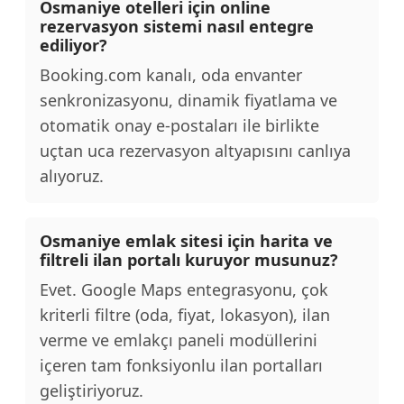
Osmaniye otelleri için online
rezervasyon sistemi nasıl entegre
ediliyor?
Booking.com kanalı, oda envanter
senkronizasyonu, dinamik fiyatlama ve
otomatik onay e-postaları ile birlikte
uçtan uca rezervasyon altyapısını canlıya
alıyoruz.
Osmaniye emlak sitesi için harita ve
filtreli ilan portalı kuruyor musunuz?
Evet. Google Maps entegrasyonu, çok
kriterli filtre (oda, fiyat, lokasyon), ilan
verme ve emlakçı paneli modüllerini
içeren tam fonksiyonlu ilan portalları
geliştiriyoruz.