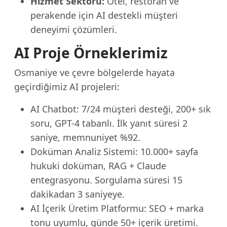
Hizmet Sektörü:
Otel, restoran ve
perakende için AI destekli müşteri
deneyimi çözümleri.
AI Proje Örneklerimiz
Osmaniye ve çevre bölgelerde hayata
geçirdiğimiz AI projeleri:
AI Chatbot: 7/24 müşteri desteği, 200+ sık
soru, GPT-4 tabanlı. İlk yanıt süresi 2
saniye, memnuniyet %92.
Doküman Analiz Sistemi: 10.000+ sayfa
hukuki doküman, RAG + Claude
entegrasyonu. Sorgulama süresi 15
dakikadan 3 saniyeye.
AI İçerik Üretim Platformu: SEO + marka
tonu uyumlu, günde 50+ içerik üretimi.