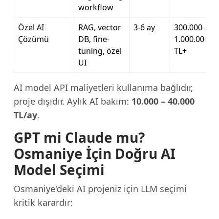
workflow
Özel AI
RAG, vector
3-6 ay
300.000 –
Çözümü
DB, fine-
1.000.000
tuning, özel
TL+
UI
AI model API maliyetleri kullanıma bağlıdır,
proje dışıdır. Aylık AI bakım:
10.000 – 40.000
TL/ay
.
GPT mi Claude mu?
Osmaniye İçin Doğru AI
Model Seçimi
Osmaniye'deki AI projeniz için LLM seçimi
kritik karardır: