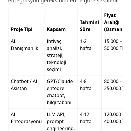
entegrasyon gereksinimlerine göre şekillenir:
Fiyat
Tahmini
Aralığı
Proje Tipi
Kapsam
Süre
(Osmaniye)
AI
İhtiyaç
1-2
15.000 –
Danışmanlık
analizi,
hafta
50.000 TL
strateji,
teknoloji
seçimi
Chatbot / AI
GPT/Claude
4-8
80.000 –
Asistan
entegre
hafta
250.000 TL
chatbot,
bilgi tabanı
AI
LLM API,
4-12
120.000 –
Entegrasyonu
prompt
hafta
400.000 TL
engineering,