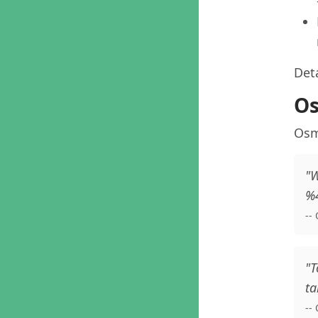
Deta
Os
Osm
"W
%4
--
"T
ta
--