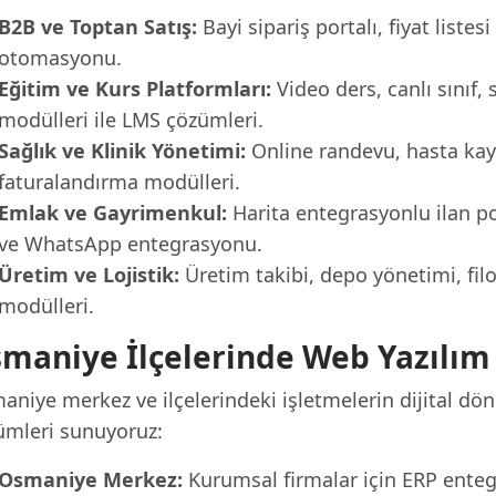
B2B ve Toptan Satış:
Bayi sipariş portalı, fiyat listes
otomasyonu.
Eğitim ve Kurs Platformları:
Video ders, canlı sınıf, 
modülleri ile LMS çözümleri.
Sağlık ve Klinik Yönetimi:
Online randevu, hasta kayıt
faturalandırma modülleri.
Emlak ve Gayrimenkul:
Harita entegrasyonlu ilan por
ve WhatsApp entegrasyonu.
Üretim ve Lojistik:
Üretim takibi, depo yönetimi, fil
modülleri.
maniye İlçelerinde Web Yazılım
aniye merkez ve ilçelerindeki işletmelerin dijital dö
ümleri sunuyoruz:
Osmaniye Merkez:
Kurumsal firmalar için ERP enteg