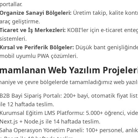
portallar.
Organize Sanayi Bölgeleri:
Üretim takip, kalite kontr
araç geliştirme.
Ticaret ve İş Merkezleri:
KOBI'ler için e-ticaret en
sistemleri.
Kırsal ve Periferik Bölgeler:
Düşük bant genişliğinde
mobil uyumlu PWA çözümleri.
mamlanan Web Yazılım Projeler
aniye ve çevre bölgelerde tamamladığımız web yazılı
B2B Bayi Sipariş Portalı: 200+ bayi, otomatik fiyat liste
ile 12 haftada teslim.
Kurumsal Eğitim LMS Platformu: 5.000+ öğrenci, video 
Next.js + Node.js ile 14 haftada teslim.
Saha Operasyon Yönetim Paneli: 100+ personel, anlık 