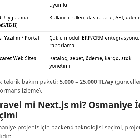
uyumlu
b Uygulama
Kullanıcı rolleri, dashboard, API, ödem
aS/B2B)
l Yazılım / Portal
Çoklu modül, ERP/CRM entegrasyonu,
raporlama
icaret Web Sitesi
Katalog, sepet, ödeme, kargo, stok
yönetimi
ık teknik bakım paketi:
5.000 – 25.000 TL/ay
(güncelle
formans izleme).
ravel mi Next.js mi? Osmaniye 
çimi
niye projeniz için backend teknolojisi seçimi, projen
ıdır: