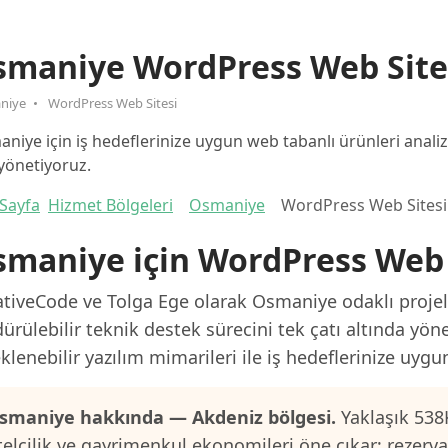
smaniye WordPress Web Site
niye
WordPress Web Sitesi
niye için iş hedeflerinize uygun web tabanlı ürünleri anal
yönetiyoruz.
Sayfa
Hizmet Bölgeleri
Osmaniye
WordPress Web Sitesi
maniye için WordPress Web 
ativeCode ve Tolga Ege olarak Osmaniye odaklı projele
ürülebilir teknik destek sürecini tek çatı altında yön
klenebilir yazılım mimarileri ile iş hedeflerinize uygu
smaniye hakkında — Akdeniz bölgesi.
Yaklaşık 538
telcilik ve gayrimenkul ekonomileri öne çıkar; rezerv