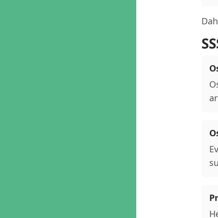
Daha
SS
O
Os
ar
O
Ev
su
P
He