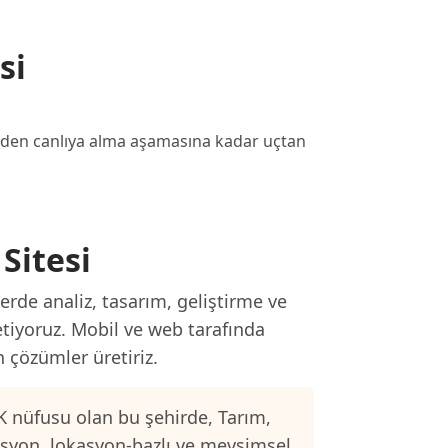
si
izden canlıya alma aşamasına kadar uçtan
Sitesi
rde analiz, tasarım, geliştirme ve
etiyoruz. Mobil ve web tarafında
n çözümler üretiriz.
K nüfusu olan bu şehirde, Tarım,
asyon, lokasyon-bazlı ve mevsimsel