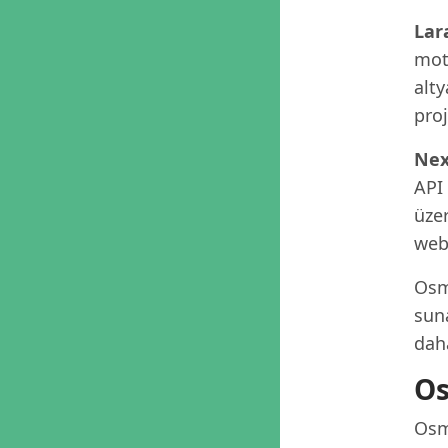
Lar
moto
alty
proj
Nex
API
üzer
web 
Osm
suna
dah
Os
Osm