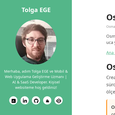
Tolga EGE
O
Osma
Osma
uca 
Ana 
Os
Merhaba, adım Tolga EGE ve Mobil &
Web Uygulama Geliştirme Uzmanı |
Cre
AI & SaaS Developer. Kişisel
sürd
websiteme hoş geldiniz!
ölçe
O
o