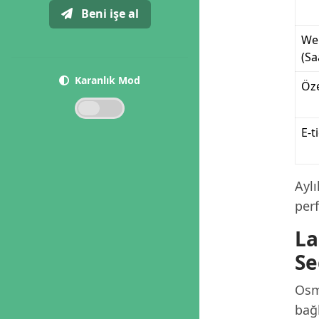
Beni işe al
We
(Sa
Karanlık Mod
Öze
E-t
Ayl
per
La
Se
Osma
bağl