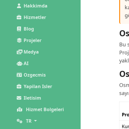
Hakkimda
k
g
Hizmetler
Blog
Os
Projeler
Bu s
Medya
Pro
yakl
AI
Os
Ozgecmis
Osm
Yapilan Isler
sayı
Iletisim
Hizmet Bolgeleri
Pro
TR
Kur