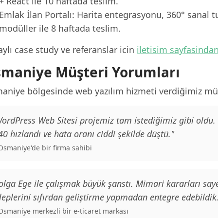
+ React ile 10 haftada teslim.
Emlak İlan Portalı: Harita entegrasyonu, 360° sanal t
modüller ile 8 haftada teslim.
ylı case study ve referanslar icin
iletisim sayfasinda
maniye Müşteri Yorumları
aniye bölgesinde web yazılım hizmeti verdiğimiz müş
ordPress Web Sitesi projemiz tam istediğimiz gibi oldu.
0 hızlandı ve hata oranı ciddi şekilde düştü."
 Osmaniye'de bir firma sahibi
olga Ege ile çalışmak büyük şanstı. Mimari kararları saye
leplerini sıfırdan geliştirme yapmadan entegre edebildik
 Osmaniye merkezli bir e-ticaret markası