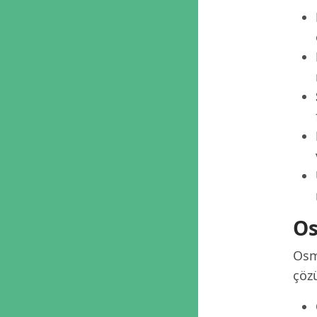
Os
Osm
çöz