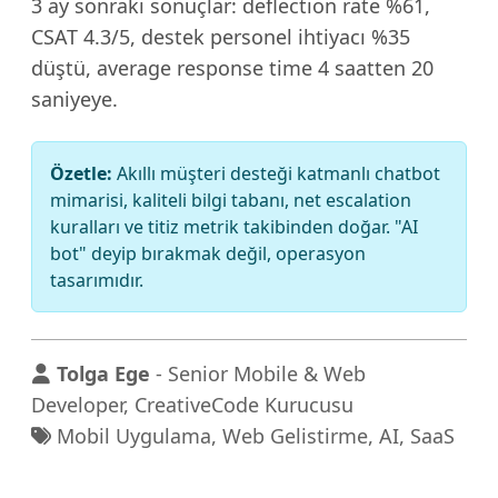
3 ay sonraki sonuçlar: deflection rate %61,
CSAT 4.3/5, destek personel ihtiyacı %35
düştü, average response time 4 saatten 20
saniyeye.
Özetle:
Akıllı müşteri desteği katmanlı chatbot
mimarisi, kaliteli bilgi tabanı, net escalation
kuralları ve titiz metrik takibinden doğar. "AI
bot" deyip bırakmak değil, operasyon
tasarımıdır.
Tolga Ege
- Senior Mobile & Web
Developer, CreativeCode Kurucusu
Mobil Uygulama, Web Gelistirme, AI, SaaS