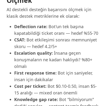
Ölçmek
AI destekli desteğin başarısını ölçmek için
klasik destek metriklerine ek olarak:
Deflection rate:
Bot'un tek başına
kapatabildiği ticket oranı — hedef %55-70
CSAT:
Bot etkileşimi sonrası memnuniyet
skoru — hedef 4.2/5+
Escalation quality:
İnsana geçen
konuşmaların ne kadarı haklıydı? %80+
olmalı
First response time:
Bot için saniyeler,
insan için dakikalar
Cost per ticket:
Bot $0.10-0.50, insan $5-
15 aralığı — mixed oran önemli
Knowledge gap rate:
Bot "bilmiyorum"