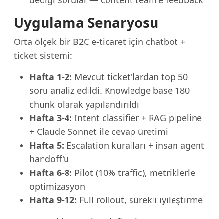
dediği sorular — content team'e feedback
Uygulama Senaryosu
Orta ölçek bir B2C e-ticaret için chatbot +
ticket sistemi:
Hafta 1-2:
Mevcut ticket'lardan top 50
soru analiz edildi. Knowledge base 180
chunk olarak yapılandırıldı
Hafta 3-4:
Intent classifier + RAG pipeline
+ Claude Sonnet ile cevap üretimi
Hafta 5:
Escalation kuralları + insan agent
handoff'u
Hafta 6-8:
Pilot (10% traffic), metriklerle
optimizasyon
Hafta 9-12:
Full rollout, sürekli iyileştirme