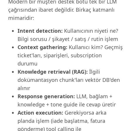
Modern bir müşteri destek botu tek bir LLM
çağrısından ibaret değildir. Birkaç katmanlı
mimaridir:
Intent detection:
Kullanıcının niyeti ne?
Bilgi sorusu / şikayet / satış / rutin işlem
Context gathering:
Kullanıcı kim? Geçmiş
ticket'ları, siparişleri, subscription
durumu
Knowledge retrieval (RAG):
İlgili
dokümantasyon chunk'ları vektör DB'den
alınır
Response generation:
LLM, bağlam +
knowledge + tone guide ile cevap üretir
Action execution:
Gerekiyorsa arka
planda işlem (iade başlatma, fatura
gönderme) tool calling ile