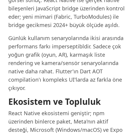
görsel sonuç. React Native ise gerçek native
bileşenleri JavaScript bridge üzerinden kontrol
eder; yeni mimari (Fabric, TurboModules) ile
bridge gecikmesi 2024+ büyük ölçüde aşıldı.
Günlük kullanım senaryolarında ikisi arasında
performans farkı imperseptibldir. Sadece çok
yoğun grafik (oyun, AR), karmaşık liste
rendering ve kamera/sensör senaryolarında
native daha rahat. Flutter'ın Dart AOT
compilation'ı kompleks UI'larda az farkla öne
çıkıyor.
Ekosistem ve Topluluk
React Native ekosistemi geniştir; npm
üzerinden binlerce paket, Meta'nın aktif
desteği, Microsoft (Windows/macOS) ve Expo