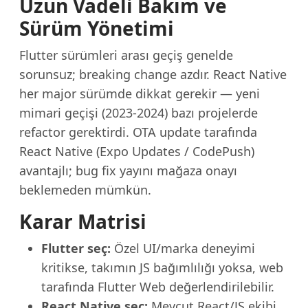
Uzun Vadeli Bakım ve
Sürüm Yönetimi
Flutter sürümleri arası geçiş genelde
sorunsuz; breaking change azdır. React Native
her major sürümde dikkat gerekir — yeni
mimari geçişi (2023-2024) bazı projelerde
refactor gerektirdi. OTA update tarafında
React Native (Expo Updates / CodePush)
avantajlı; bug fix yayını mağaza onayı
beklemeden mümkün.
Karar Matrisi
Flutter seç:
Özel UI/marka deneyimi
kritikse, takımın JS bağımlılığı yoksa, web
tarafında Flutter Web değerlendirilebilir.
React Native seç:
Mevcut React/JS ekibi