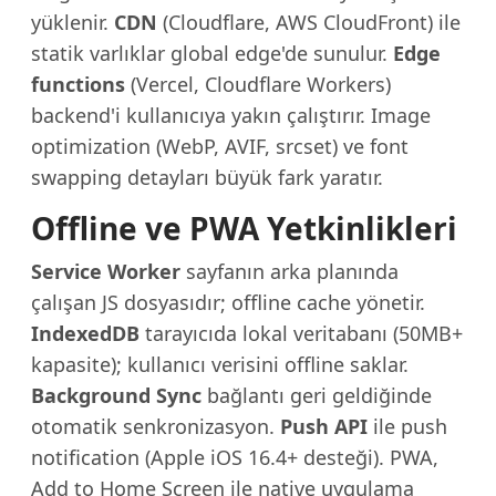
yüklenir.
CDN
(Cloudflare, AWS CloudFront) ile
statik varlıklar global edge'de sunulur.
Edge
functions
(Vercel, Cloudflare Workers)
backend'i kullanıcıya yakın çalıştırır. Image
optimization (WebP, AVIF, srcset) ve font
swapping detayları büyük fark yaratır.
Offline ve PWA Yetkinlikleri
Service Worker
sayfanın arka planında
çalışan JS dosyasıdır; offline cache yönetir.
IndexedDB
tarayıcıda lokal veritabanı (50MB+
kapasite); kullanıcı verisini offline saklar.
Background Sync
bağlantı geri geldiğinde
otomatik senkronizasyon.
Push API
ile push
notification (Apple iOS 16.4+ desteği). PWA,
Add to Home Screen ile native uygulama