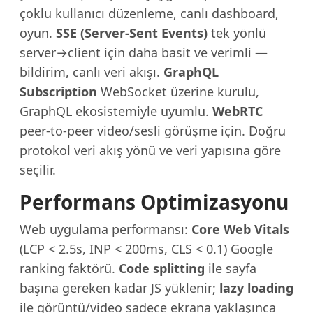
çoklu kullanıcı düzenleme, canlı dashboard,
oyun.
SSE (Server-Sent Events)
tek yönlü
server→client için daha basit ve verimli —
bildirim, canlı veri akışı.
GraphQL
Subscription
WebSocket üzerine kurulu,
GraphQL ekosistemiyle uyumlu.
WebRTC
peer-to-peer video/sesli görüşme için. Doğru
protokol veri akış yönü ve veri yapısına göre
seçilir.
Performans Optimizasyonu
Web uygulama performansı:
Core Web Vitals
(LCP < 2.5s, INP < 200ms, CLS < 0.1) Google
ranking faktörü.
Code splitting
ile sayfa
başına gereken kadar JS yüklenir;
lazy loading
ile görüntü/video sadece ekrana yaklaşınca