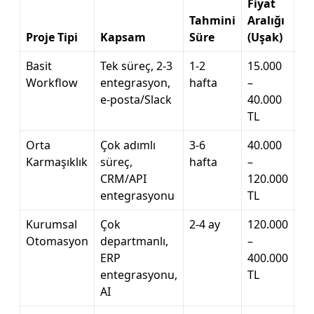
Fiyat
Tahmini
Aralığı
Proje Tipi
Kapsam
Süre
(Uşak)
Basit
Tek süreç, 2-3
1-2
15.000
Workflow
entegrasyon,
hafta
–
e-posta/Slack
40.000
TL
Orta
Çok adımlı
3-6
40.000
Karmaşıklık
süreç,
hafta
–
CRM/API
120.000
entegrasyonu
TL
Kurumsal
Çok
2-4 ay
120.000
Otomasyon
departmanlı,
–
ERP
400.000
entegrasyonu,
TL
AI