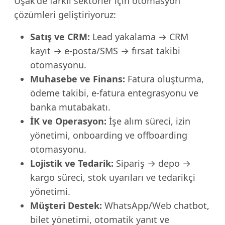
Uşak'de farklı sektörler için otomasyon
çözümleri geliştiriyoruz:
Satış ve CRM:
Lead yakalama → CRM
kayıt → e-posta/SMS → fırsat takibi
otomasyonu.
Muhasebe ve Finans:
Fatura oluşturma,
ödeme takibi, e-fatura entegrasyonu ve
banka mutabakatı.
İK ve Operasyon:
İşe alım süreci, izin
yönetimi, onboarding ve offboarding
otomasyonu.
Lojistik ve Tedarik:
Sipariş → depo →
kargo süreci, stok uyarıları ve tedarikçi
yönetimi.
Müşteri Destek:
WhatsApp/Web chatbot,
bilet yönetimi, otomatik yanıt ve