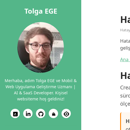
Tolga EGE
Ha
Hata
Hata
geli
Ana 
Ha
Merhaba, adım Tolga EGE ve Mobil &
Web Uygulama Geliştirme Uzmanı |
Crea
AI & SaaS Developer. Kişisel
sürd
websiteme hoş geldiniz!
ölçe
H
o