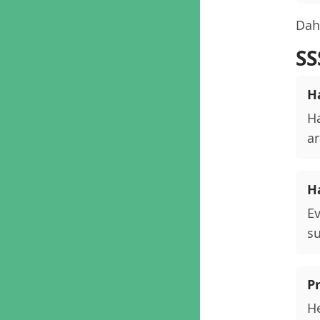
Daha
SS
Ha
Ha
ar
H
Ev
su
P
He