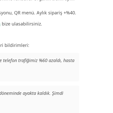
asyonu, QR menü. Aylık sipariş +%40.
n
bize ulasabilirsiniz.
 bildirimleri:
e telefon trafiğimiz %60 azaldı, hasta
 döneminde ayakta kaldık. Şimdi