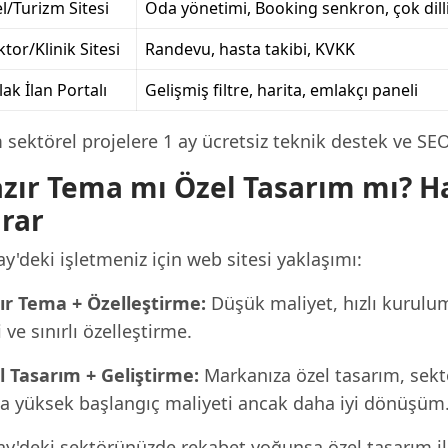
l/Turizm Sitesi
Oda yönetimi, Booking senkron, çok dill
tor/Klinik Sitesi
Randevu, hasta takibi, KVKK
ak İlan Portalı
Gelişmiş filtre, harita, emlakçı paneli
sektörel projelere 1 ay ücretsiz teknik destek ve SE
zır Tema mı Özel Tasarım mı? Ha
rar
y'deki işletmeniz için web sitesi yaklaşımı:
ır Tema + Özelleştirme:
Düşük maliyet, hızlı kurulu
i ve sınırlı özelleştirme.
l Tasarım + Geliştirme:
Markanıza özel tasarım, sekt
a yüksek başlangıç maliyeti ancak daha iyi dönüşüm
y'deki sektörünüzde rekabet yoğunsa özel tasarım ile f