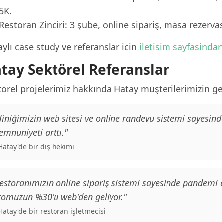
5K.
Restoran Zinciri: 3 şube, online sipariş, masa rezerv
ylı case study ve referanslar icin
iletisim sayfasinda
tay Sektörel Referanslar
örel projelerimiz hakkında Hatay müşterilerimizin geri
liniğimizin web sitesi ve online randevu sistemi sayesind
mnuniyeti arttı."
 Hatay'de bir diş hekimi
estoranımızın online sipariş sistemi sayesinde pandemi
romuzun %30'u web'den geliyor."
 Hatay'de bir restoran işletmecisi