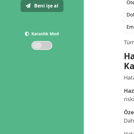
Ote
Beni işe al
Dok
Eml
Karanlık Mod
Tüm 
Ha
Ka
Hata
Haz
risk
Öze
Dah
Hata