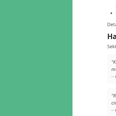
Deta
Ha
Sekt
"K
me
--
"R
ci
--