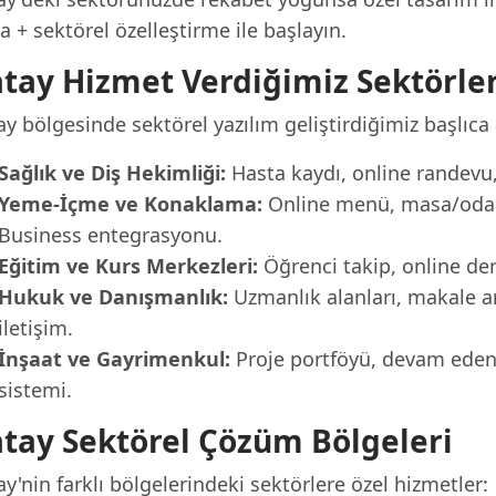
 + sektörel özelleştirme ile başlayın.
tay Hizmet Verdiğimiz Sektörle
y bölgesinde sektörel yazılım geliştirdiğimiz başlıca 
Sağlık ve Diş Hekimliği:
Hasta kaydı, online randevu, 
Yeme-İçme ve Konaklama:
Online menü, masa/oda r
Business entegrasyonu.
Eğitim ve Kurs Merkezleri:
Öğrenci takip, online der
Hukuk ve Danışmanlık:
Uzmanlık alanları, makale a
iletişim.
İnşaat ve Gayrimenkul:
Proje portföyü, devam eden p
sistemi.
tay Sektörel Çözüm Bölgeleri
y'nin farklı bölgelerindeki sektörlere özel hizmetler: