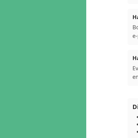
Ha
Bo
e-
Ha
Ev
em
D