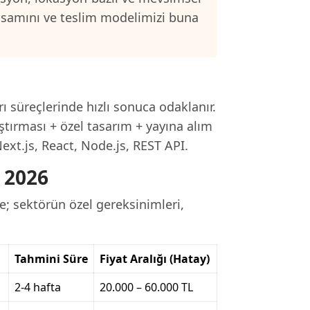
psamını ve teslim modelimizi buna
ı süreçlerinde hızlı sonuca odaklanır.
ştırması + özel tasarım + yayına alım
ext.js, React, Node.js, REST API.
ı 2026
e; sektörün özel gereksinimleri,
Tahmini Süre
Fiyat Aralığı (Hatay)
2-4 hafta
20.000 – 60.000 TL