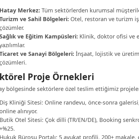
Hatay Merkez:
Tüm sektörlerden kurumsal müşteriler
Turizm ve Sahil Bölgeleri:
Otel, restoran ve turizm iş
çözümler.
Sağlık ve Eğitim Kampüsleri:
Klinik, doktor ofisi ve 
yazılımlar.
Ticaret ve Sanayi Bölgeleri:
İnşaat, lojistik ve üreti
çözümleri.
ktörel Proje Örnekleri
y bölgesinde sektörlere özel teslim ettiğimiz projele
Diş Kliniği Sitesi: Online randevu, önce-sonra galeris
online alınıyor.
Butik Otel Sitesi: Çok dilli (TR/EN/DE), Booking senk
+%25.
Hukuk Bürosu Portalı: 5 avukat profili, 200+ makale, 