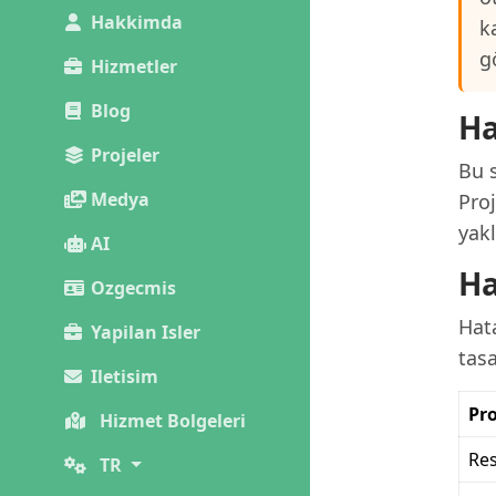
Hakkimda
k
g
Hizmetler
Blog
Ha
Projeler
Bu s
Medya
Proj
yakl
AI
Ha
Ozgecmis
Hata
Yapilan Isler
tas
Iletisim
Pro
Hizmet Bolgeleri
Res
TR