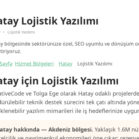
tay Lojistik Yazılımı
y
Lojistik Yazılımı
y bölgesinde sektörünüze özel, SEO uyumlu ve dönüşüm odak
ştiriyoruz.
Sayfa
Hizmet Bölgeleri
Hatay
Lojistik Yazılımı
tay için Lojistik Yazılımı
tiveCode ve Tolga Ege olarak Hatay odaklı projelerde 
ürülebilir teknik destek sürecini tek çatı altında yön
klenebilir yazılım mimarileri ile iş hedeflerinize uygu
atay hakkında — Akdeniz bölgesi.
Yaklaşık 1.6M nüf
telcilik ve gayrimenkul ekonomileri öne çıkar; rezerv