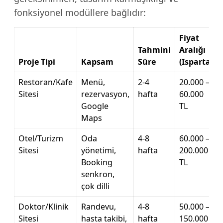
fonksiyonel modüllere bağlıdır:
Fiyat
Tahmini
Aralığı
Proje Tipi
Kapsam
Süre
(Isparta)
Restoran/Kafe
Menü,
2-4
20.000 –
Sitesi
rezervasyon,
hafta
60.000
Google
TL
Maps
Otel/Turizm
Oda
4-8
60.000 –
Sitesi
yönetimi,
hafta
200.000
Booking
TL
senkron,
çok dilli
Doktor/Klinik
Randevu,
4-8
50.000 –
Sitesi
hasta takibi,
hafta
150.000