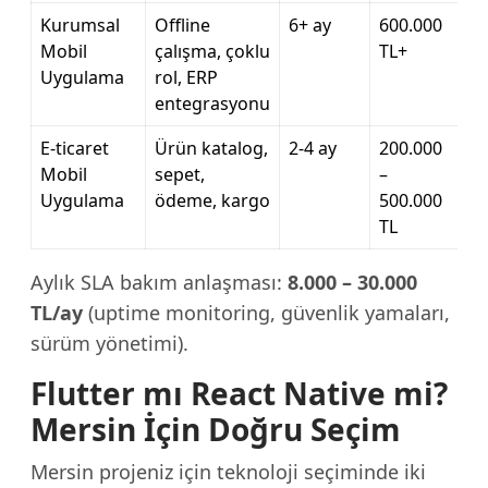
Kurumsal
Offline
6+ ay
600.000
Mobil
çalışma, çoklu
TL+
Uygulama
rol, ERP
entegrasyonu
E-ticaret
Ürün katalog,
2-4 ay
200.000
Mobil
sepet,
–
Uygulama
ödeme, kargo
500.000
TL
Aylık SLA bakım anlaşması:
8.000 – 30.000
TL/ay
(uptime monitoring, güvenlik yamaları,
sürüm yönetimi).
Flutter mı React Native mi?
Mersin İçin Doğru Seçim
Mersin projeniz için teknoloji seçiminde iki