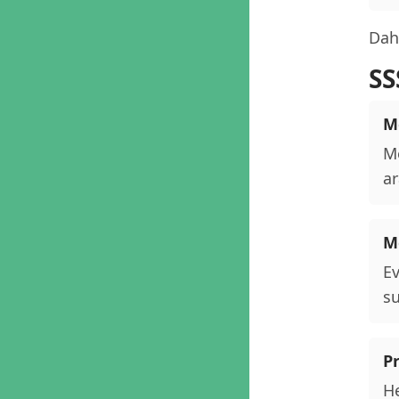
Daha
SS
Me
Me
ar
M
Ev
su
P
He