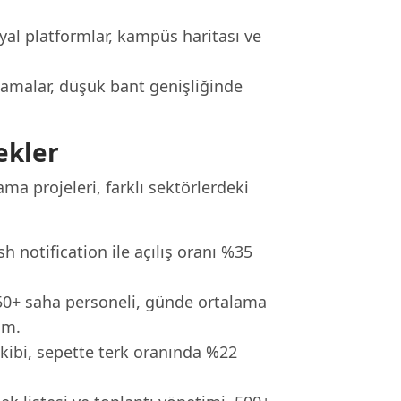
al platformlar, kampüs haritası ve
lamalar, düşük bant genişliğinde
ekler
a projeleri, farklı sektörlerdeki
 notification ile açılış oranı %35
50+ saha personeli, günde ortalama
im.
kibi, sepette terk oranında %22