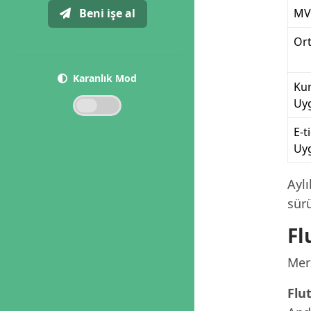
Beni işe al
MV
Ort
Karanlık Mod
Ku
Uy
E-t
Uy
Ayl
sür
Fl
Mers
Flut