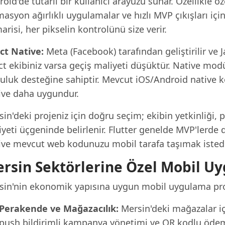
oid'de tutarlı bir kullanıcı arayüzü sunar. Özellikle öz
asyon ağırlıklı uygulamalar ve hızlı MVP çıkışları için 
risi, her pikselin kontrolünü size verir.
ct Native:
Meta (Facebook) tarafından geliştirilir ve 
t ekibiniz varsa geçiş maliyeti düşüktür. Native modül
luluk desteğine sahiptir. Mevcut iOS/Android native
ive daha uygundur.
sin'deki projeniz için doğru seçim; ekibin yetkinliği
yeti üçgeninde belirlenir. Flutter genelde MVP'lerde 
ive mevcut web kodunuzu mobil tarafa taşımak istediğ
rsin Sektörlerine Özel Mobil U
sin'nin ekonomik yapısına uygun mobil uygulama proje
Perakende ve Mağazacılık:
Mersin'deki mağazalar iç
push bildirimli kampanya yönetimi ve QR kodlu öde