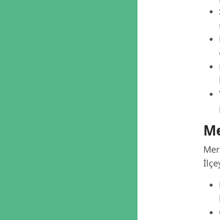
Me
Mer
İlçe