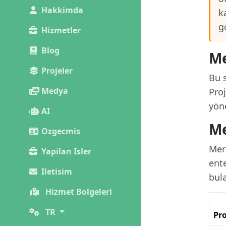
Hakkimda
k
g
Hizmetler
Blog
Me
Projeler
Bu s
Medya
Pro
yöne
AI
Me
Ozgecmis
Mer
Yapilan Isler
ente
Iletisim
bula
Hizmet Bolgeleri
TR
Pro