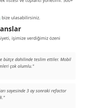
k listesi ve toplantı yönetimi. 500+
n
bize ulasabilirsiniz.
ranslar
yeti, işimize verdiğimiz özeni
bütçe dahilinde teslim ettiler. Mobil
mleri çok olumlu."
arı sayesinde 3 ay sonraki refactor
i."