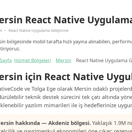
ersin React Native Uygulama
in
React Native Uygulama Geliştirme
in bölgesinde mobil tarafta hızlı yayına alınabilen, performa
ştiriyoruz.
Sayfa
Hizmet Bölgeleri
Mersin
React Native Uygulama G
rsin için React Native Uyg
tiveCode ve Tolga Ege olarak Mersin odaklı projelerde
ürülebilir teknik destek sürecini tek çatı altında yön
klenebilir yazılım mimarileri ile iş hedeflerinize uygu
ersin hakkında — Akdeniz bölgesi.
Yaklaşık 1.9M nü
telcilik ve gayrimenkul ekonomileri öne çıkar; rezerv