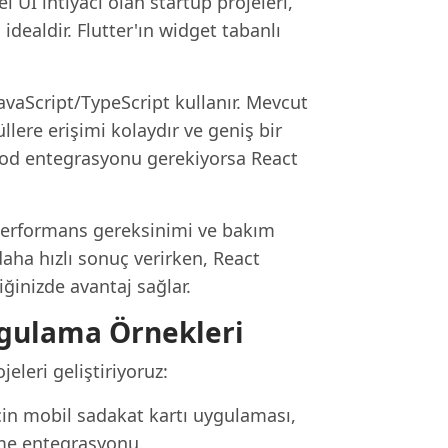
el UI ihtiyacı olan startup projeleri,
idealdir. Flutter'ın widget tabanlı
JavaScript/TypeScript kullanır. Mevcut
lere erişimi kolaydır ve geniş bir
 kod entegrasyonu gerekiyorsa React
, performans gereksinimi ve bakım
daha hızlı sonuç verirken, React
inizde avantaj sağlar.
ygulama Örnekleri
leri geliştiriyoruz:
in mobil sadakat kartı uygulaması,
me entegrasyonu.