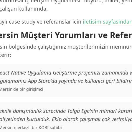
Kurumsal İç İletişim Uygulaması: Duyuru, anket, yeme
çalışan kullanımda.
ylı case study ve referanslar icin
iletisim sayfasinda
rsin Müşteri Yorumları ve Refe
sin bölgesinde çalıştığımız müşterilerimizin memnuni
erir:
eact Native Uygulama Geliştirme projemizi zamanında ve 
gulamamız App Store'da yayında ve kullanıcı geri bildiri
 Mersin'de bir girişimci
eknik danışmanlık sürecinde Tolga Ege'nin mimari kararl
liyetinden kurtulduk. Ekip olarak çalışmak çok verimliyd
 Mersin merkezli bir KOBI sahibi