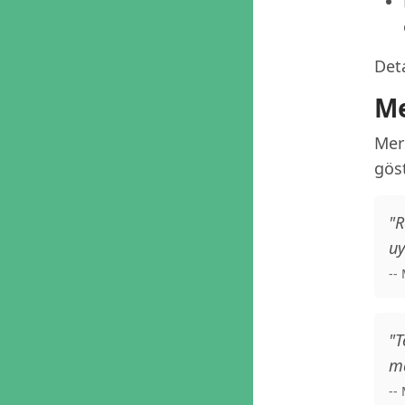
Deta
Me
Mer
göst
"R
uy
--
"T
ma
--