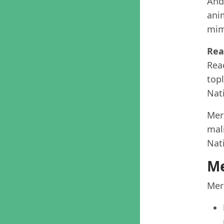
Andr
anim
mima
Rea
Reac
top
Nat
Mer
mali
Nat
Me
Mer