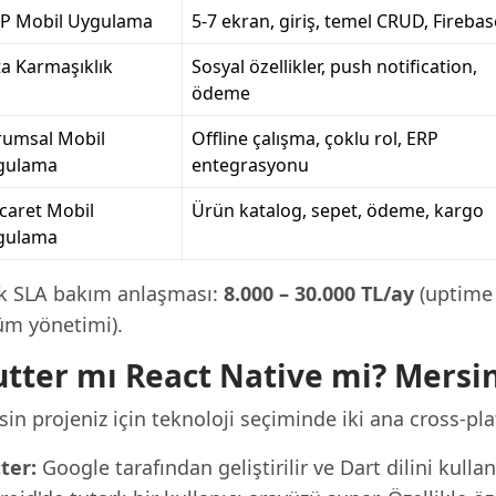
P Mobil Uygulama
5-7 ekran, giriş, temel CRUD, Firebas
a Karmaşıklık
Sosyal özellikler, push notification,
ödeme
rumsal Mobil
Offline çalışma, çoklu rol, ERP
gulama
entegrasyonu
icaret Mobil
Ürün katalog, sepet, ödeme, kargo
gulama
ık SLA bakım anlaşması:
8.000 – 30.000 TL/ay
(uptime 
üm yönetimi).
utter mı React Native mi? Mersi
in projeniz için teknoloji seçiminde iki ana cross-pl
ter:
Google tarafından geliştirilir ve Dart dilini kulla