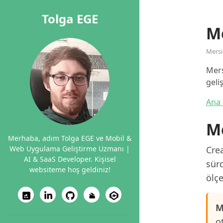
Tolga EGE
M
Mers
Mers
geli
Ana 
Me
Merhaba, adım Tolga EGE ve Mobil &
Web Uygulama Geliştirme Uzmanı |
Crea
AI & SaaS Developer. Kişisel
sürd
websiteme hoş geldiniz!
ölçe
M
o