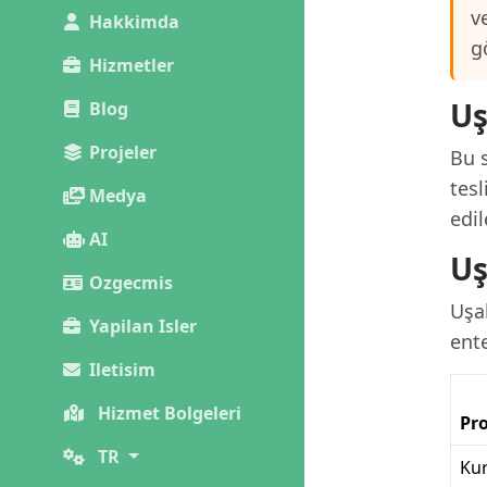
v
Hakkimda
g
Hizmetler
Uş
Blog
Projeler
Bu s
tes
Medya
edil
AI
Uş
Ozgecmis
Uşak
Yapilan Isler
ent
Iletisim
Hizmet Bolgeleri
Pro
TR
Kur