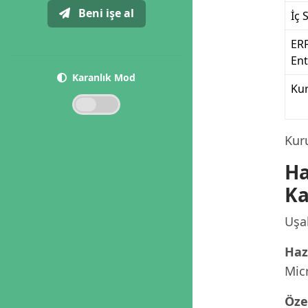
Beni işe al
İç 
ER
En
Karanlık Mod
Ku
Kur
Ha
Ka
Uşak
Haz
Micr
Öze