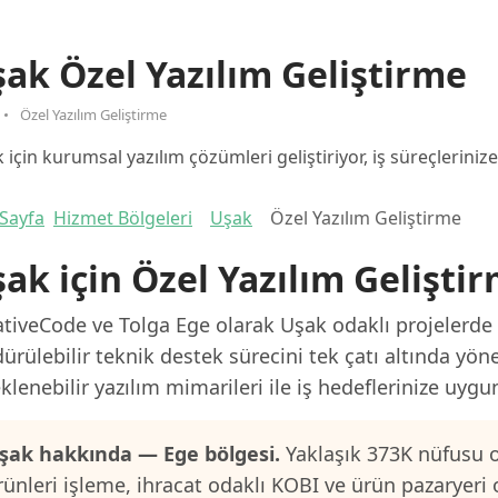
ak Özel Yazılım Geliştirme
Özel Yazılım Geliştirme
 için kurumsal yazılım çözümleri geliştiriyor, iş süreçlerinize 
Sayfa
Hizmet Bölgeleri
Uşak
Özel Yazılım Geliştirme
ak için Özel Yazılım Gelişti
tiveCode ve Tolga Ege olarak Uşak odaklı projelerde a
ürülebilir teknik destek sürecini tek çatı altında yön
klenebilir yazılım mimarileri ile iş hedeflerinize uygu
şak hakkında — Ege bölgesi.
Yaklaşık 373K nüfusu o
rünleri işleme, ihracat odaklı KOBI ve ürün pazaryeri 