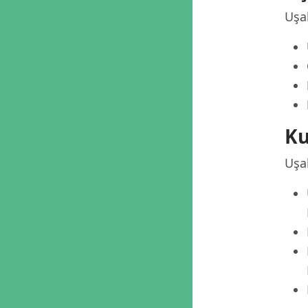
Uşa
Ku
Uşak