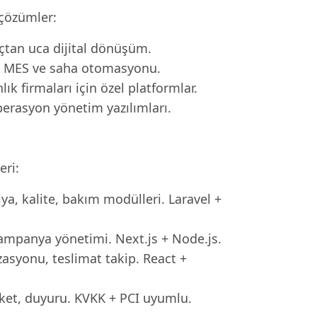
 çözümler:
çtan uca dijital dönüşüm.
P, MES ve saha otomasyonu.
k firmaları için özel platformlar.
perasyon yönetim yazılımları.
eri:
ya, kalite, bakım modülleri. Laravel +
 kampanya yönetimi. Next.js + Node.js.
zasyonu, teslimat takip. React +
nket, duyuru. KVKK + PCI uyumlu.