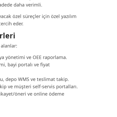
vadede daha verimli.
acak özel süreçler için özel yazılım
ercih eder.
leri
alanlar:
diya yönetimi ve OEE raporlama.
i, bayi portalı ve fiyat
nu, depo WMS ve teslimat takip.
p ve müşteri self-servis portalları.
şikayet/öneri ve online ödeme