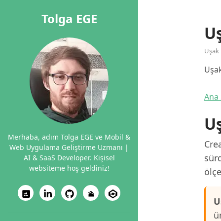
Tolga EGE
Uş
Uşak
Uşak
Ana 
Uş
Merhaba, adım Tolga EGE ve Mobil &
Crea
Web Uygulama Geliştirme Uzmanı |
sürd
AI & SaaS Developer. Kişisel
websiteme hoş geldiniz!
ölçe
U
ü