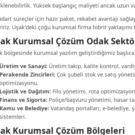
klenebilirlik. Yüksek başlangıç maliyeti ancak uzun 
dart süreçler için hazır paket, rekabet avantajı sağlay
iriz. Uşak'deki çoğu kurumsal firma hibrit yaklaşımı t
ak Kurumsal Çözüm Odak Sektör
 bölgesinde kurumsal yazılım geliştirdiğimiz başlıca 
Üretim ve Sanayi:
Üretim takip, kalite kontrol, var
Perakende Zincirleri:
Çok şubeli stok ve satış yönetim
optimizasyonu.
Lojistik ve Dağıtım:
Filo yönetimi, rota optimizasyo
Finans ve Sigorta:
Poliçe/başvuru yönetimi, hasar taki
Kamu ve Belediye:
Vatandaş portalları, e-belediye, 
sistemleri.
ak Kurumsal Çözüm Bölgeleri