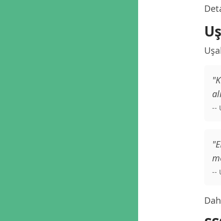
Deta
Uş
Uşa
"K
al
--
"E
me
--
Daha