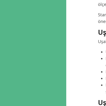
ölçe
Stan
öner
Uş
Uşak
Uş