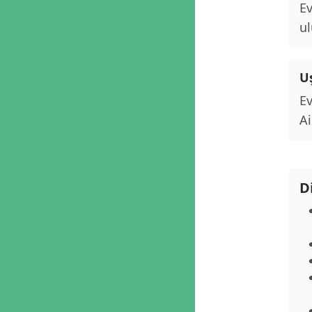
Ev
ul
U
Ev
Ai
D