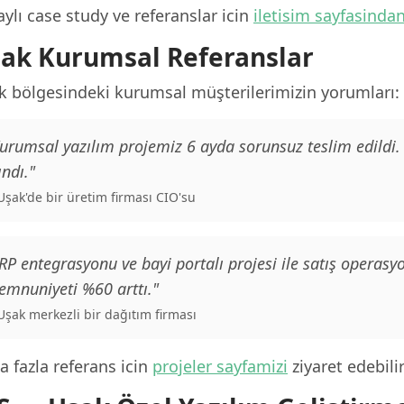
ylı case study ve referanslar icin
iletisim sayfasinda
ak Kurumsal Referanslar
k bölgesindeki kurumsal müşterilerimizin yorumları:
urumsal yazılım projemiz 6 ayda sorunsuz teslim edildi
ındı."
 Uşak'de bir üretim firması CIO'su
RP entegrasyonu ve bayi portalı projesi ile satış operas
mnuniyeti %60 arttı."
 Uşak merkezli bir dağıtım firması
 fazla referans icin
projeler sayfamizi
ziyaret edebilir