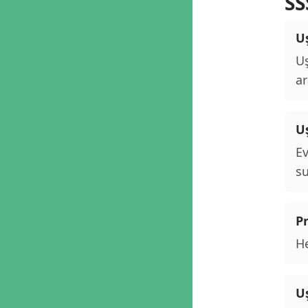
SS
Uş
Uş
ar
U
Ev
su
P
He
Uş