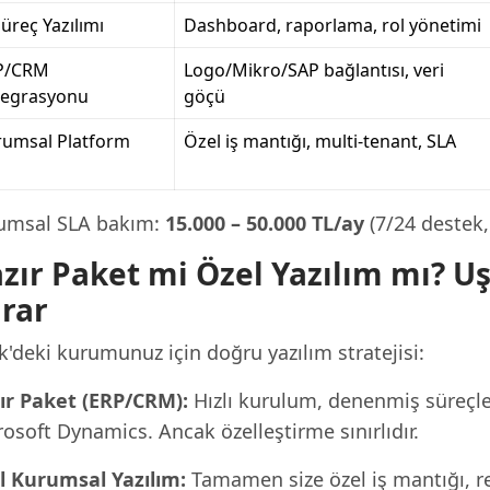
Süreç Yazılımı
Dashboard, raporlama, rol yönetimi
P/CRM
Logo/Mikro/SAP bağlantısı, veri
tegrasyonu
göçü
rumsal Platform
Özel iş mantığı, multi-tenant, SLA
umsal SLA bakım:
15.000 – 50.000 TL/ay
(7/24 destek,
zır Paket mi Özel Yazılım mı? U
rar
'deki kurumunuz için doğru yazılım stratejisi:
ır Paket (ERP/CRM):
Hızlı kurulum, denenmiş süreçle
osoft Dynamics. Ancak özelleştirme sınırlıdır.
l Kurumsal Yazılım:
Tamamen size özel iş mantığı, rek