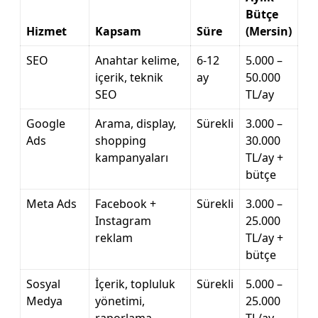
Bütçe
Hizmet
Kapsam
Süre
(Mersin)
SEO
Anahtar kelime,
6-12
5.000 –
içerik, teknik
ay
50.000
SEO
TL/ay
Google
Arama, display,
Sürekli
3.000 –
Ads
shopping
30.000
kampanyaları
TL/ay +
bütçe
Meta Ads
Facebook +
Sürekli
3.000 –
Instagram
25.000
reklam
TL/ay +
bütçe
Sosyal
İçerik, topluluk
Sürekli
5.000 –
Medya
yönetimi,
25.000