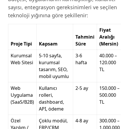
sayısı, entegrasyon gereksinimleri ve seçilen
teknoloji yığınına göre şekillenir:
Fiyat
Tahmini
Aralığı
Proje Tipi
Kapsam
Süre
(Mersin)
Kurumsal
5-10 sayfa,
3-6
40.000 –
Web Sitesi
kurumsal
hafta
120.000
tasarım, SEO,
TL
mobil uyumlu
Web
Kullanıcı
2-5 ay
150.000 –
Uygulama
rolleri,
500.000
(SaaS/B2B)
dashboard,
TL
API, ödeme
Özel
Çoklu modül,
4-8 ay
300.000 –
Yazılım /
ERP/CRM
1.000.000