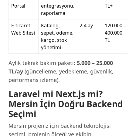
Portal
entegrasyonu,
TL+
raporlama
E-ticaret
Katalog,
2-4 ay
120.000 –
Web Sitesi
sepet, ödeme,
400.000
kargo, stok
TL
yönetimi
Aylık teknik bakım paketi:
5.000 – 25.000
TL/ay
(güncelleme, yedekleme, güvenlik,
performans izleme).
Laravel mi Next.js mi?
Mersin İçin Doğru Backend
Seçimi
Mersin projeniz için backend teknolojisi
seçimi, projenin ölçeği ve ekibin