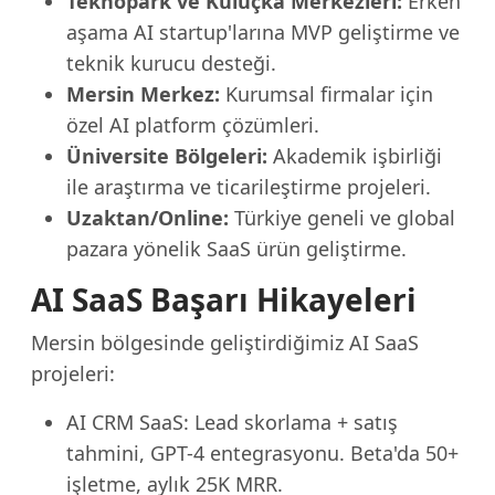
Teknopark ve Kuluçka Merkezleri:
Erken
aşama AI startup'larına MVP geliştirme ve
teknik kurucu desteği.
Mersin Merkez:
Kurumsal firmalar için
özel AI platform çözümleri.
Üniversite Bölgeleri:
Akademik işbirliği
ile araştırma ve ticarileştirme projeleri.
Uzaktan/Online:
Türkiye geneli ve global
pazara yönelik SaaS ürün geliştirme.
AI SaaS Başarı Hikayeleri
Mersin bölgesinde geliştirdiğimiz AI SaaS
projeleri:
AI CRM SaaS: Lead skorlama + satış
tahmini, GPT-4 entegrasyonu. Beta'da 50+
işletme, aylık 25K MRR.