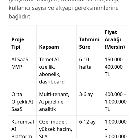
kullanıcı sayısı ve altyapı gereksinimlerine
bağlıdır:
Fiyat
Proje
Tahmini
Aralığı
Tipi
Kapsam
Süre
(Mersin)
AI SaaS
Temel AI
6-10
150.000 –
MVP
özellik,
hafta
400.000
abonelik,
TL
dashboard
Orta
Multi-tenant,
3-6 ay
400.000 –
Ölçekli AI
AI pipeline,
1.000.000
SaaS
analitik
TL
Kurumsal
Özel model,
6-12 ay
1.000.000
AI
yüksek hacim,
–
Platform
SLA
3.000.000