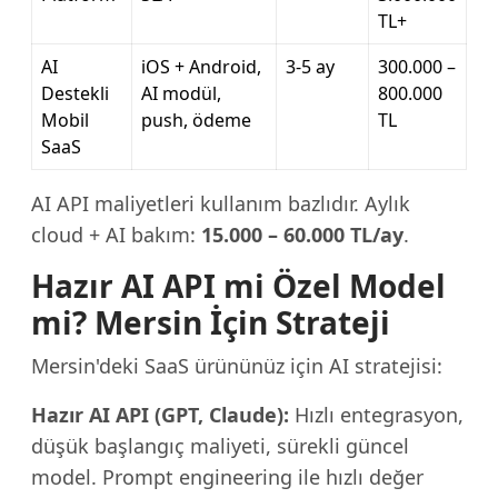
TL+
AI
iOS + Android,
3-5 ay
300.000 –
Destekli
AI modül,
800.000
Mobil
push, ödeme
TL
SaaS
AI API maliyetleri kullanım bazlıdır. Aylık
cloud + AI bakım:
15.000 – 60.000 TL/ay
.
Hazır AI API mi Özel Model
mi? Mersin İçin Strateji
Mersin'deki SaaS ürününüz için AI stratejisi:
Hazır AI API (GPT, Claude):
Hızlı entegrasyon,
düşük başlangıç maliyeti, sürekli güncel
model. Prompt engineering ile hızlı değer