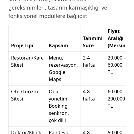
gereksinimleri, tasarım karmaşıklığı ve
fonksiyonel modüllere bağlıdır:
Fiyat
Tahmini
Aralığı
Proje Tipi
Kapsam
Süre
(Mersin)
Restoran/Kafe
Menü,
2-4
20.000 –
Sitesi
rezervasyon,
hafta
60.000
Google
TL
Maps
Otel/Turizm
Oda
4-8
60.000 –
Sitesi
yönetimi,
hafta
200.000
Booking
TL
senkron,
çok dilli
Doktor/Klinik
Randevu,
4-8
50.000 –