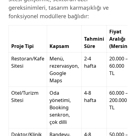
gereksinimleri, tasarım karmaşıklığı ve
fonksiyonel modüllere bağlıdır:
Fiyat
Tahmini
Aralığı
Proje Tipi
Kapsam
Süre
(Mersin)
Restoran/Kafe
Menü,
2-4
20.000 –
Sitesi
rezervasyon,
hafta
60.000
Google
TL
Maps
Otel/Turizm
Oda
4-8
60.000 –
Sitesi
yönetimi,
hafta
200.000
Booking
TL
senkron,
çok dilli
Doktor/Klinik
Randevu,
4-8
50.000 –