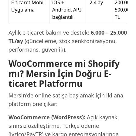
E-ticaret Mobil
iOS +
2-4 ay
200.000 –
Uygulama
Android, API
500.000
bağlantılı
TL
Aylık e-ticaret bakım ve destek:
6.000 – 25.000
TL/ay
(güncelleme, stok senkronizasyonu,
performans, güvenlik).
WooCommerce mi Shopify
mı? Mersin İçin Doğru E-
ticaret Platformu
Mersin'de online satışa başlamak için iki ana
platform öne çıkar:
WooCommerce (WordPress):
Açık kaynak,
sınırsız özelleştirme, Türkçe ödeme
(iyzico/PayTR) ve kargo entegrasyonlarında