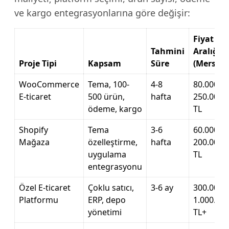
ve kargo entegrasyonlarına göre değişir:
Fiyat
Tahmini
Aralığı
Proje Tipi
Kapsam
Süre
(Mersin)
WooCommerce
Tema, 100-
4-8
80.000 –
E-ticaret
500 ürün,
hafta
250.000
ödeme, kargo
TL
Shopify
Tema
3-6
60.000 –
Mağaza
özelleştirme,
hafta
200.000
uygulama
TL
entegrasyonu
Özel E-ticaret
Çoklu satıcı,
3-6 ay
300.000 –
Platformu
ERP, depo
1.000.00
yönetimi
TL+