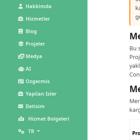
Hakkimda
k
g
Hizmetler
Blog
Me
Projeler
Bu s
Medya
Pro
yak
AI
Con
Ozgecmis
Me
Yapilan Isler
Mers
Iletisim
kar
Hizmet Bolgeleri
TR
Pro