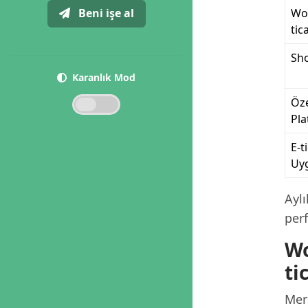
Beni işe al
Wo
tic
Sh
Karanlık Mod
Öze
Pl
E-t
Uy
Aylı
per
Wo
ti
Mers