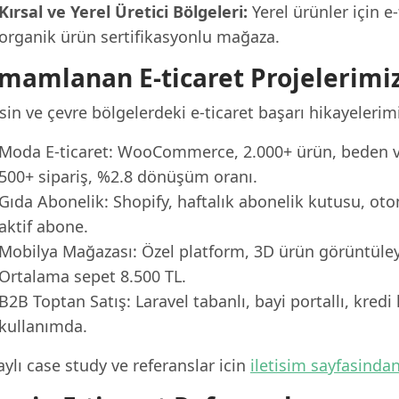
Kırsal ve Yerel Üretici Bölgeleri:
Yerel ürünler için e
organik ürün sertifikasyonlu mağaza.
mamlanan E-ticaret Projelerimi
in ve çevre bölgelerdeki e-ticaret başarı hikayelerimi
Moda E-ticaret: WooCommerce, 2.000+ ürün, beden va
500+ sipariş, %2.8 dönüşüm oranı.
Gıda Abonelik: Shopify, haftalık abonelik kutusu, o
aktif abone.
Mobilya Mağazası: Özel platform, 3D ürün görüntüley
Ortalama sepet 8.500 TL.
B2B Toptan Satış: Laravel tabanlı, bayi portallı, kredi 
kullanımda.
ylı case study ve referanslar icin
iletisim sayfasinda