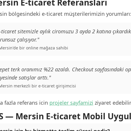
rsin E-ticaret Referansları
in bölgesindeki e-ticaret müşterilerimizin yorumları
-ticaret sitemizle aylık ciromuzu 3 ayda 2 katına çıkard
runsuz çalışıyor."
 Mersin'de bir online mağaza sahibi
epet terk oranımız %22 azaldı. Checkout sayfasındaki o
yesinde satışlar arttı."
 Mersin merkezli bir e-ticaret girişimcisi
 fazla referans icin
projeler sayfamizi
ziyaret edebilir
S — Mersin E-ticaret Mobil Uyg