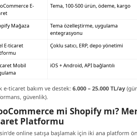
oCommerce E-
Tema, 100-500 ürün, ödeme, kargo
aret
opify Mağaza
Tema özelleştirme, uygulama
entegrasyonu
l E-ticaret
Çoklu satıcı, ERP, depo yönetimi
atformu
icaret Mobil
iOS + Android, API bağlantılı
gulama
k e-ticaret bakım ve destek:
6.000 – 25.000 TL/ay
(gün
formans, güvenlik).
oCommerce mi Shopify mı? Mers
caret Platformu
in'de online satışa başlamak için iki ana platform ön