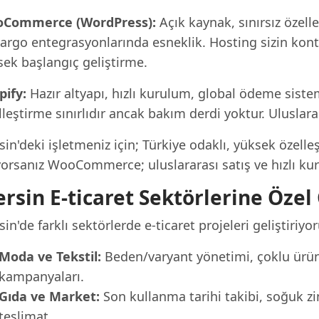
Commerce (WordPress):
Açık kaynak, sınırsız özell
kargo entegrasyonlarında esneklik. Hosting sizin kont
sek başlangıç geliştirme.
pify:
Hazır altyapı, hızlı kurulum, global ödeme sisteml
leştirme sınırlıdır ancak bakım derdi yoktur. Uluslarar
in'deki işletmeniz için; Türkiye odaklı, yüksek özell
yorsanız WooCommerce; uluslararası satış ve hızlı kur
rsin E-ticaret Sektörlerine Öze
in'de farklı sektörlerde e-ticaret projeleri geliştiriyor
Moda ve Tekstil:
Beden/varyant yönetimi, çoklu ürün 
kampanyaları.
Gıda ve Market:
Son kullanma tarihi takibi, soğuk zi
teslimat.