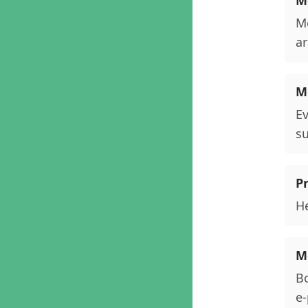
Me
Me
ar
M
Ev
su
P
He
Me
Bo
e-