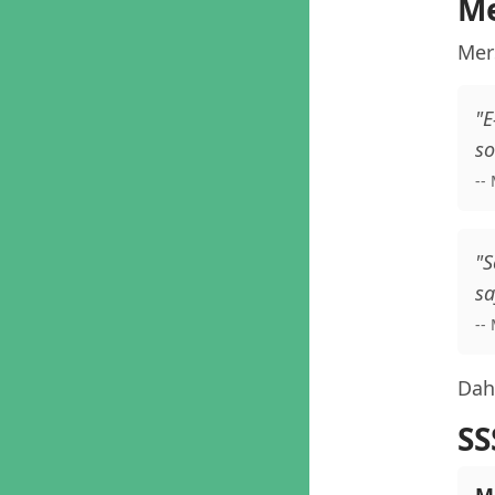
Me
Mers
"E
so
--
"S
sa
--
Daha
SS