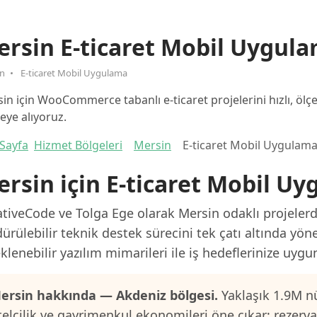
rsin E-ticaret Mobil Uygul
in
E-ticaret Mobil Uygulama
in için WooCommerce tabanlı e-ticaret projelerini hızlı, ölç
eye alıyoruz.
Sayfa
Hizmet Bölgeleri
Mersin
E-ticaret Mobil Uygulam
rsin için E-ticaret Mobil U
tiveCode ve Tolga Ege olarak Mersin odaklı projelerde
ürülebilir teknik destek sürecini tek çatı altında yön
klenebilir yazılım mimarileri ile iş hedeflerinize uygu
ersin hakkında — Akdeniz bölgesi.
Yaklaşık 1.9M nü
telcilik ve gayrimenkul ekonomileri öne çıkar; rezerv