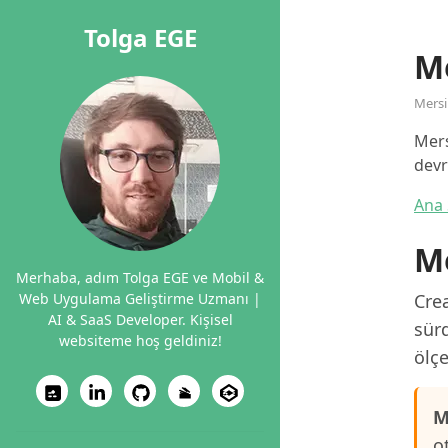
Tolga EGE
Me
Mers
Mers
devr
Ana 
Me
Merhaba, adım Tolga EGE ve Mobil &
Web Uygulama Geliştirme Uzmanı |
Crea
AI & SaaS Developer. Kişisel
sürd
websiteme hoş geldiniz!
ölçe
M
o