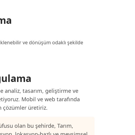
ama
eklenebilir ve dönüşüm odaklı şekilde
a
ygulama
 analiz, tasarım, geliştirme ve
etiyoruz. Mobil ve web tarafında
n çözümler üretiriz.
fusu olan bu şehirde, Tarım,
asyon, lokasyon-bazlı ve mevsimsel