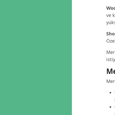
Woo
ve 
yük
Sho
Özel
Mers
isti
Me
Mers