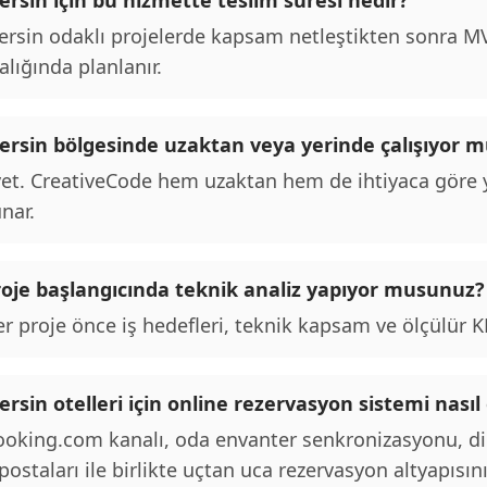
rsin için bu hizmette teslim süresi nedir?
rsin odaklı projelerde kapsam netleştikten sonra MVP
alığında planlanır.
ersin bölgesinde uzaktan veya yerinde çalışıyor 
et. CreativeCode hem uzaktan hem de ihtiyaca göre y
nar.
roje başlangıcında teknik analiz yapıyor musunuz?
r proje önce iş hedefleri, teknik kapsam ve ölçülür KPI
rsin otelleri için online rezervasyon sistemi nasıl
oking.com kanalı, oda envanter senkronizasyonu, d
postaları ile birlikte uçtan uca rezervasyon altyapısını